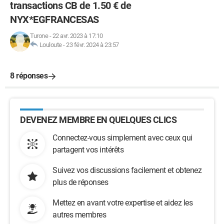
transactions CB de 1.50 € de
NYX*EGFRANCESAS
Turone
-
22 avr. 2023 à 17:10
Louloute
-
23 févr. 2024 à 23:57
8 réponses
DEVENEZ MEMBRE EN QUELQUES CLICS
Connectez-vous simplement avec ceux qui
partagent vos intérêts
Suivez vos discussions facilement et obtenez
plus de réponses
Mettez en avant votre expertise et aidez les
autres membres