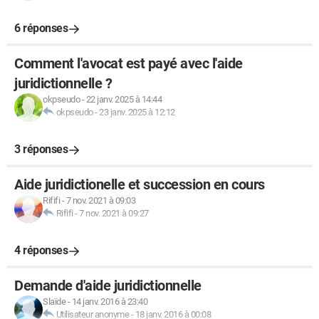
6 réponses
Comment l'avocat est payé avec l'aide
juridictionnelle ?
okpseudo
-
22 janv. 2025 à 14:44
okpseudo
-
23 janv. 2025 à 12:12
3 réponses
Aide juridictionelle et succession en cours
Rififi
-
7 nov. 2021 à 09:03
Rififi
-
7 nov. 2021 à 09:27
4 réponses
Demande d'aide juridictionnelle
Slaïde
-
14 janv. 2016 à 23:40
Utilisateur anonyme
-
18 janv. 2016 à 00:08