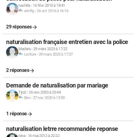
nachita
-
16 févr. 2010 à 18:41
ericRg
-
26 oct. 2016 à 16:16
29 réponses
naturalisation française entretien avec la police
Madara
-
29 mars 2023 à 17:22
Lecture
-
29 mars 2023 à 17:27
2 réponses
Demande de naturalisation par mariage
Tijo2
-
26 nov. 2020 à 23:44
Ben
-
27 nov. 2020 à 15:50
1 réponse
naturalisation letrre recommandée reponse
nina
-
16 mai 2012 à 22:22