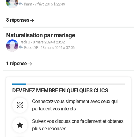
iham
-
7 févr. 2016 à 22:49
8 réponses
Naturalisation par mariage
Fred1G
-
8 mars 2024 à 23:32
BobotDF
-
13 mars 2024 à 07:06
1 réponse
DEVENEZ MEMBRE EN QUELQUES CLICS
Connectez-vous simplement avec ceux qui
partagent vos intérêts
Suivez vos discussions facilement et obtenez
plus de réponses