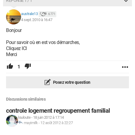
RÉPONSE 1 / 1
australe13
6 771
4 sept. 2010 à 16:47
Bonjour
Pour savoir où en est vos démarches,
Cliquez ICI
Merci
1
Posez votre question
Discussions similaires
controle logement regroupement familial
louloute
-
18 juin 2012 à 17:14
mayimilk
-
12 août 2012 à 22:27