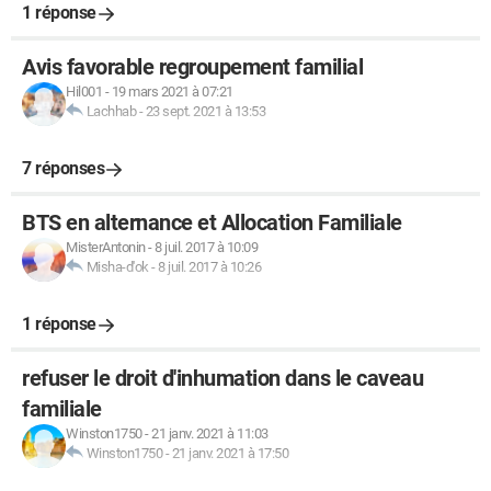
1 réponse
Avis favorable regroupement familial
Hil001
-
19 mars 2021 à 07:21
Lachhab
-
23 sept. 2021 à 13:53
7 réponses
BTS en alternance et Allocation Familiale
MisterAntonin
-
8 juil. 2017 à 10:09
Misha-d'ok
-
8 juil. 2017 à 10:26
1 réponse
refuser le droit d'inhumation dans le caveau
familiale
Winston1750
-
21 janv. 2021 à 11:03
Winston1750
-
21 janv. 2021 à 17:50