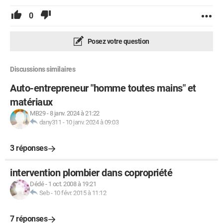
0
Posez votre question
Discussions similaires
Auto-entrepreneur "homme toutes mains" et
matériaux
MB29
-
8 janv. 2024 à 21:22
dany311
-
10 janv. 2024 à 09:03
3 réponses
intervention plombier dans copropriété
Dédé
-
1 oct. 2008 à 19:21
Seb
-
10 févr. 2015 à 11:12
7 réponses