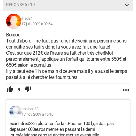
RÉPONSE 6 / 19
ifred34
17 juin 2009 à 09:54
Bonjour,
Tout d'abord il ne faut pas faire intervenir une personne sans
connaitre ses tarifs donc la vous avez fait une faute!
C'est sur que 212€ de l'heure sa fait cher trés cher!Moi
personnelement j'applique un forfait qui tourne entre 550€ et
650€ selon le cumulus.
Il y a peut etre 1 h de main d'oeuvre mais il y a aussi le temps
passé à allé chercher les fournitures.
9
cantona13
17 nov. 2009 à 16:10
exact ifred33,c plutot un forfait.Pour un 100 l,ça doit pas
depasser 600euros,meme en passant la demi
journée(vidage,depose ancien,reprise eventuelle