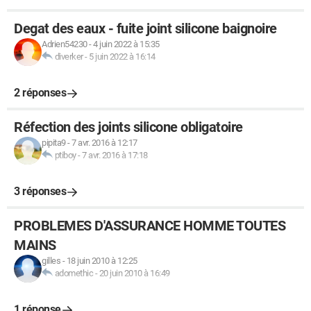
Degat des eaux - fuite joint silicone baignoire
Adrien54230
-
4 juin 2022 à 15:35
diverker
-
5 juin 2022 à 16:14
2 réponses
Réfection des joints silicone obligatoire
pipita9
-
7 avr. 2016 à 12:17
ptiboy
-
7 avr. 2016 à 17:18
3 réponses
PROBLEMES D'ASSURANCE HOMME TOUTES
MAINS
gilles
-
18 juin 2010 à 12:25
adomethic
-
20 juin 2010 à 16:49
1 réponse