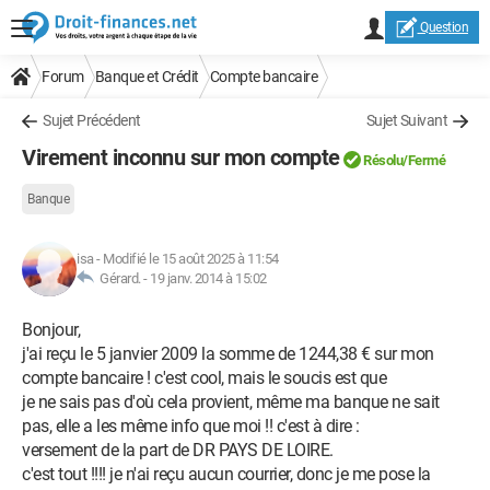
Question
Forum
Banque et Crédit
Compte bancaire
Sujet Précédent
Sujet Suivant
Virement inconnu sur mon compte
Résolu
/Fermé
Banque
isa
-
Modifié le 15 août 2025 à 11:54
Gérard. -
19 janv. 2014 à 15:02
Bonjour,
j'ai reçu le 5 janvier 2009 la somme de 1244,38 € sur mon
compte bancaire ! c'est cool, mais le soucis est que
je ne sais pas d'où cela provient, même ma banque ne sait
pas, elle a les même info que moi !! c'est à dire :
versement de la part de DR PAYS DE LOIRE.
c'est tout !!!! je n'ai reçu aucun courrier, donc je me pose la