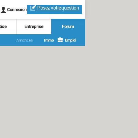
Posez votre
question
Connexion
tice
Entreprise
Forum
Annonces
Immo
Emploi