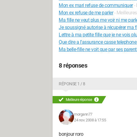
Mon ex mari refuse de communiquer
-
Mon ex refuse de me parler
- Meilleure
Ma fille ne veut plus me voir ni me parl
Je soussigné autorise à récupérer ma fi
Lettre à ma petite fille que je ne vois pl
Que dire a l'assurance casse telephon
Ma belle-fille ne voit que par ses parent
8 réponses
RÉPONSE 1 / 8
Meilleure réponse
morgann77
24 nov. 2008 à 17:55
bonjour roro