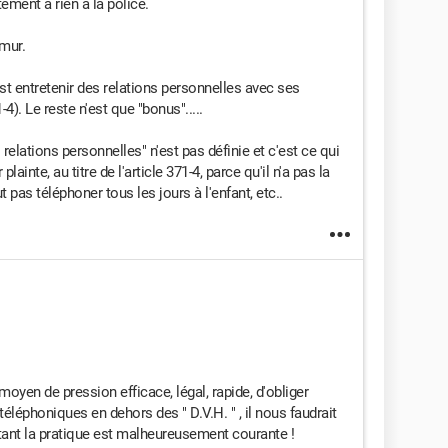
tement à rien à la police.
 mur.
'est entretenir des relations personnelles avec ses
). Le reste n'est que "bonus".....
s relations personnelles" n'est pas définie et c'est ce qui
inte, au titre de l'article 371-4, parce qu'il n'a pas la
 pas téléphoner tous les jours à l'enfant, etc..
n moyen de pression efficace, légal, rapide, d'obliger
téléphoniques en dehors des " D.V.H. " , il nous faudrait
 tant la pratique est malheureusement courante !