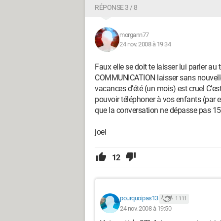
RÉPONSE 3 / 8
morgann77
24 nov. 2008 à 19:34
Faux elle se doit te laisser lui parler au 
COMMUNICATION laisser sans nouvelles e
vacances d’été (un mois) est cruel C’est 
pouvoir téléphoner à vos enfants (par e
que la conversation ne dépasse pas 15
joel
12
pourquoipas13
1 111
24 nov. 2008 à 19:50