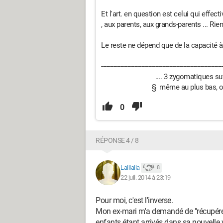
Et l'art. en question est celui qui effe
, aux parents, aux grands-parents ... Rien
Le reste ne dépend que de la capacité à
----------------------------------------------------------------------
.... 3 zygomatiques suffisent 
§ même au plus bas, on devrai
0
RÉPONSE 4 / 8
Lalilalla
8
22 juil. 2014 à 23:19
Pour moi, c'est l'inverse.
Mon ex-mari m'a demandé de "récupérer"
enfants étant arrivés dans sa nouvelle vie