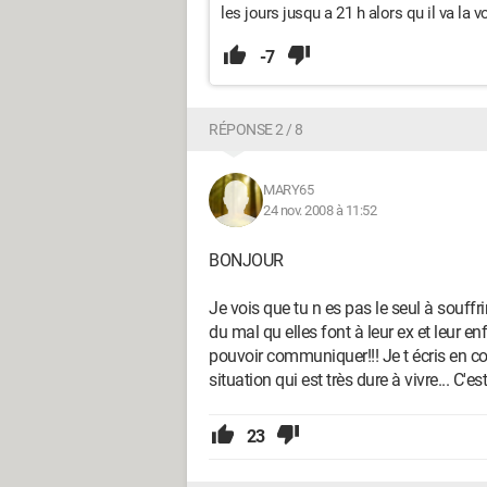
les jours jusqu a 21 h alors qu il va la
-7
RÉPONSE 2 / 8
MARY65
24 nov. 2008 à 11:52
BONJOUR
Je vois que tu n es pas le seul à souf
du mal qu elles font à leur ex et leur e
pouvoir communiquer!!! Je t écris en
situation qui est très dure à vivre... C'e
23