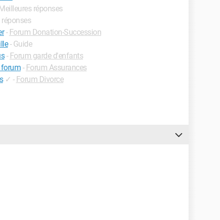
 Meilleures réponses
s réponses
er
-
Forum Donation-Succession
lle
- Guide
us
-
Forum garde d'enfants
e forum
-
Forum Assurances
s
✓
-
Forum Divorce