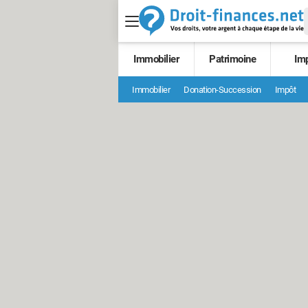
Immobilier
Patrimoine
Im
Immobilier
Donation-Succession
Impôt