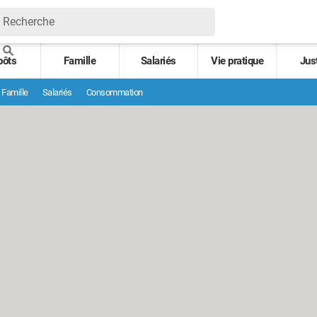
pôts
Famille
Salariés
Vie pratique
Jus
Famille
Salariés
Consommation