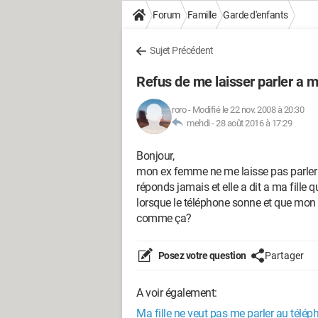
Forum
Famille
Garde d'enfants
Sujet Précédent
Refus de me laisser parler a ma
roro
-
Modifié le 22 nov. 2008 à 20:30
mehdi -
28 août 2016 à 17:29
Bonjour,
mon ex femme ne me laisse pas parler a m
réponds jamais et elle a dit a ma fille 
lorsque le téléphone sonne et que mon no
comme ça?
Posez votre question
Partager
A voir également:
Ma fille ne veut pas me parler au télép