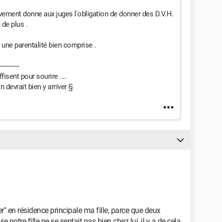
ctivement donne aux juges l'obligation de donner des D.V.H.
 de plus .
 une parentalité bien comprise .
-----------
pour sourire ....
t bien y arriver §
 en résidence principale ma fille, parce que deux
 notre fille ne se sentait pas bien chez lui, il y a de cela