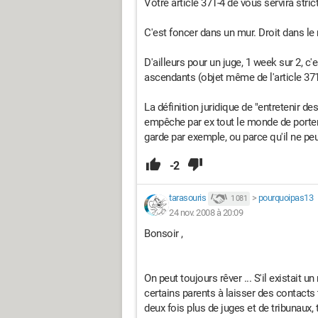
Votre article 371-4 de vous servira stric
C'est foncer dans un mur. Droit dans le
D'ailleurs pour un juge, 1 week sur 2, c
ascendants (objet même de l'article 371-4
La définition juridique de "entretenir de
empêche par ex tout le monde de porter pla
garde par exemple, ou parce qu'il ne peut
-2
tarasouris
>
pourquoipas13
1 081
24 nov. 2008 à 20:09
Bonsoir ,
On peut toujours rêver ... S'il existait u
certains parents à laisser des contacts 
deux fois plus de juges et de tribunaux,