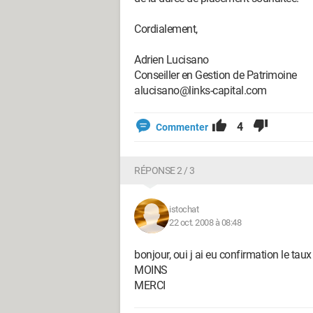
Cordialement,
Adrien Lucisano
Conseiller en Gestion de Patrimoine
alucisano@links-capital.com
4
Commenter
RÉPONSE 2 / 3
istochat
22 oct. 2008 à 08:48
bonjour, oui j ai eu confirmation le ta
MOINS
MERCI