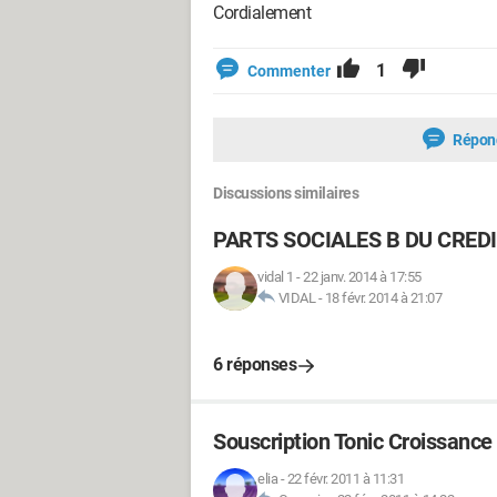
Cordialement
1
Commenter
Répon
Discussions similaires
PARTS SOCIALES B DU CRED
vidal 1
-
22 janv. 2014 à 17:55
VIDAL
-
18 févr. 2014 à 21:07
6 réponses
Souscription Tonic Croissance
elia
-
22 févr. 2011 à 11:31