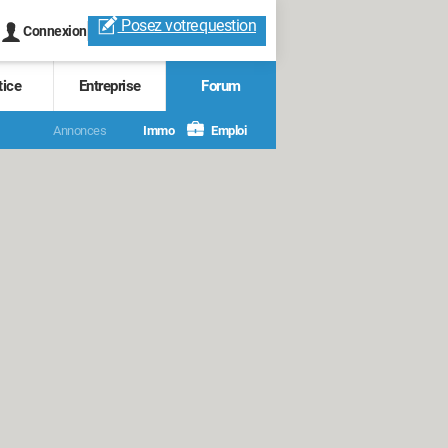
Posez votre
question
Connexion
tice
Entreprise
Forum
Annonces
Immo
Emploi