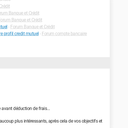
rédit
rum Banque et Crédit
orum Banque et Crédit
tuel
-
Forum Banque et Crédit
e profil credit mutuel
-
Forum compte bancaire
e avant déduction de frais...
aucoup plus intéressants, après cela de vos objectifs et