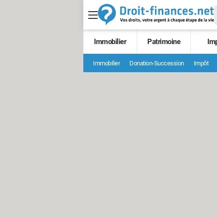
Immobilier
Patrimoine
Im
Immobilier
Donation-Succession
Impôt