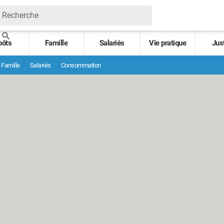
pôts
Famille
Salariés
Vie pratique
Jus
Famille
Salariés
Consommation