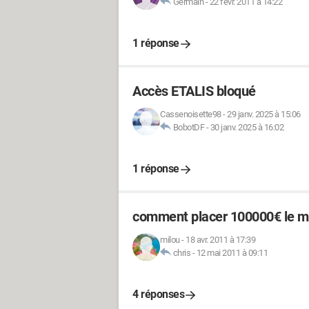
Germain
-
22 févr. 2011 à 14:22
1 réponse
Accès ETALIS bloqué
Cassenoisette98
-
29 janv. 2025 à 15:06
BobotDF
-
30 janv. 2025 à 16:02
1 réponse
comment placer 100000€ le mi
milou
-
18 avr. 2011 à 17:39
chris
-
12 mai 2011 à 09:11
4 réponses