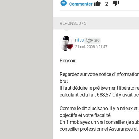
2
Commenter
RÉPONSE 3 / 3
Fil 33
293
21 oct. 2008 à 21:47
Bonsoir
Regardez sur votre notice d'information:
brut
Il faut déduire le prélèvement libérato
calculant cela fait 688,57 € il y avait peu
Comme le dit alucisano, il y a mieux et
objectifs et votre fiscalité
En 1 mot: ayez un vrai conseiller (je sui
conseiller professionnel Assurances e