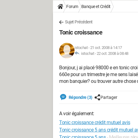
Forum
Banque et Crédit
Sujet Précédent
Tonic croissance
istochat
-
21 oct. 2008 à 14:17
istochat -
22 oct. 2008 à 08:48
Bonjour, j ai placé 98000 e en tonic cr
660e pour un trimestre je me sens laisé 
mon banquier? ou trouver autre chose 
Répondre (3)
Partager
A voir également:
Tonic croissance crédit mutuel avis
Tonic croissance 5 ans crédit mutuel a
Tonic croissance 5 ans
- Meilleures ré