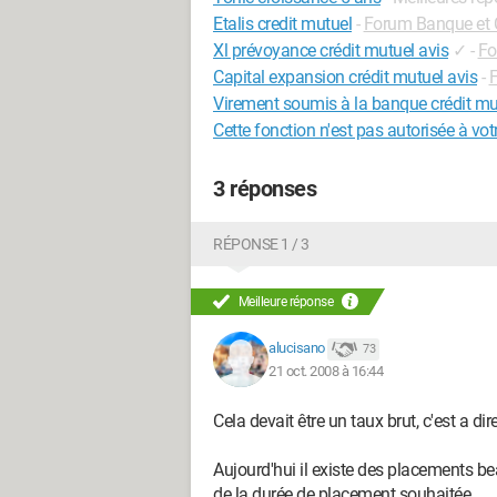
Etalis credit mutuel
-
Forum Banque et C
Xl prévoyance crédit mutuel avis
✓
-
Fo
Capital expansion crédit mutuel avis
-
F
Virement soumis à la banque crédit mu
Cette fonction n'est pas autorisée à votr
3 réponses
RÉPONSE 1 / 3
Meilleure réponse
alucisano
73
21 oct. 2008 à 16:44
Cela devait être un taux brut, c'est a dir
Aujourd'hui il existe des placements be
de la durée de placement souhaitée.