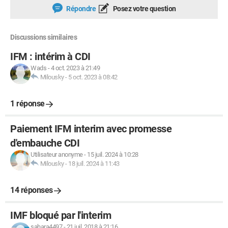
Répondre
Posez votre question
Discussions similaires
IFM : intérim à CDI
Wads
-
4 oct. 2023 à 21:49
Milousky
-
5 oct. 2023 à 08:42
1 réponse
Paiement IFM interim avec promesse
d'embauche CDI
Utilisateur anonyme
-
15 juil. 2024 à 10:28
Milousky
-
18 juil. 2024 à 11:43
14 réponses
IMF bloqué par l'interim
sahara4497
-
21 juil. 2018 à 21:16