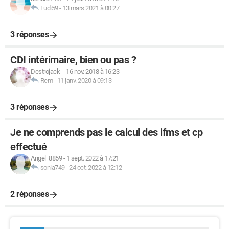
Ludi59
-
13 mars 2021 à 00:27
3 réponses
CDI intérimaire, bien ou pas ?
Destrojack-
-
16 nov. 2018 à 16:23
Rem
-
11 janv. 2020 à 09:13
3 réponses
Je ne comprends pas le calcul des ifms et cp
effectué
Angel_8859
-
1 sept. 2022 à 17:21
sonia749
-
24 oct. 2022 à 12:12
2 réponses