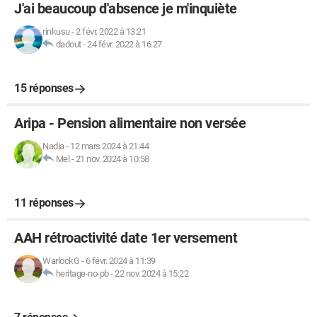
J'ai beaucoup d'absence je m'inquiète
rinkusu
-
2 févr. 2022 à 13:21
dadout
-
24 févr. 2022 à 16:27
15 réponses
Aripa - Pension alimentaire non versée
Nadia
-
12 mars 2024 à 21:44
Mel
-
21 nov. 2024 à 10:58
11 réponses
AAH rétroactivité date 1er versement
WarlockG
-
6 févr. 2024 à 11:39
heritage-no-pb
-
22 nov. 2024 à 15:22