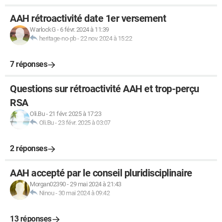
AAH rétroactivité date 1er versement
WarlockG
-
6 févr. 2024 à 11:39
heritage-no-pb
-
22 nov. 2024 à 15:22
7 réponses
Questions sur rétroactivité AAH et trop-perçu
RSA
Oli.Bu
-
21 févr. 2025 à 17:23
Oli.Bu
-
23 févr. 2025 à 03:07
2 réponses
AAH accepté par le conseil pluridisciplinaire
Morgan02390
-
29 mai 2024 à 21:43
Ninou
-
30 mai 2024 à 09:42
13 réponses