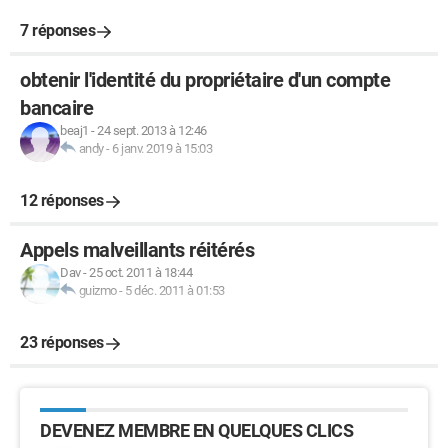
7 réponses
obtenir l'identité du propriétaire d'un compte
bancaire
beaj1
-
24 sept. 2013 à 12:46
andy
-
6 janv. 2019 à 15:03
12 réponses
Appels malveillants réitérés
Dav
-
25 oct. 2011 à 18:44
guizmo
-
5 déc. 2011 à 01:53
23 réponses
DEVENEZ MEMBRE EN QUELQUES CLICS