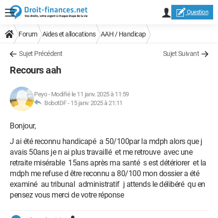
Question
Forum
Aides et allocations
AAH / Handicap
Sujet Précédent
Sujet Suivant
Recours aah
Peyo
-
Modifié le 11 janv. 2025 à 11:59
BobotDF -
15 janv. 2025 à 21:11
Bonjour,
J ai été reconnu handicapé a 50/100par la mdph alors que j
avais 50ans je n ai plus travaillé et me retrouve avec une
retraite misérable 15ans après ma santé s est détériorer et la
mdph me refuse d être reconnu a 80/100 mon dossier a été
examiné au tribunal administratif j attends le délibéré qu en
pensez vous merci de votre réponse