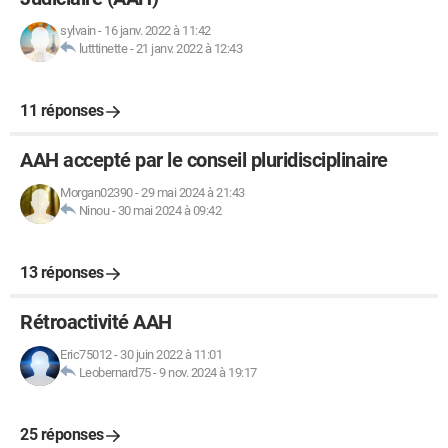
sylvain
-
16 janv. 2022 à 11:42
lutttinette
-
21 janv. 2022 à 12:43
11 réponses
AAH accepté par le conseil pluridisciplinaire
Morgan02390
-
29 mai 2024 à 21:43
Ninou
-
30 mai 2024 à 09:42
13 réponses
Rétroactivité AAH
Eric75012
-
30 juin 2022 à 11:01
Leobernard75
-
9 nov. 2024 à 19:17
25 réponses