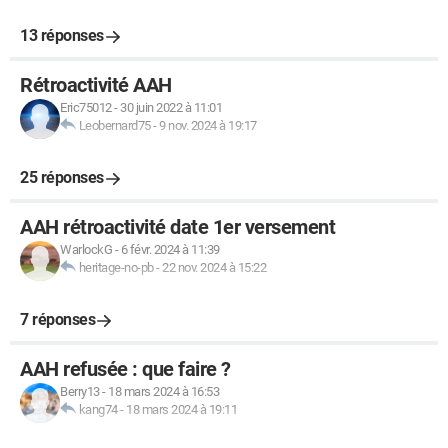
13 réponses
Rétroactivité AAH
Eric75012
-
30 juin 2022 à 11:01
Leobernard75
-
9 nov. 2024 à 19:17
25 réponses
AAH rétroactivité date 1er versement
WarlockG
-
6 févr. 2024 à 11:39
heritage-no-pb
-
22 nov. 2024 à 15:22
7 réponses
AAH refusée : que faire ?
Berry13
-
18 mars 2024 à 16:53
kang74
-
18 mars 2024 à 19:11