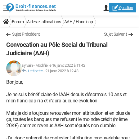
Question
Forum
Aides et allocations
AAH / Handicap
Sujet Précédent
Sujet Suivant
Convocation au Pôle Social du Tribunal
Judiciaire (AAH)
sylvain
-
Modifié le 16 janv. 2022 à 11:42
lutttinette
-
21 janv. 2022 à 12:43
Bonjour,
Je ne suis bénéficiaire de l'AAH depuis désormais 10 ans et
mon handicap n'a et n'aura aucune évolution.
Mais je dois toujours renouveler mon attribution et en plus de
ça, toutes les banques me refusent le moindre crédit (même
20K€) car mes revenus AAH sont réputés non durable.
J'ai donc entreprit de contester l'attribution renouvelable pour