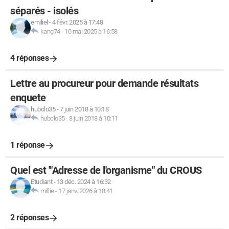
séparés - isolés
emiliel
-
4 févr. 2025 à 17:48
kang74
-
10 mai 2025 à 16:58
4 réponses
Lettre au procureur pour demande résultats
enquete
hubclo35
-
7 juin 2018 à 10:18
hubclo35
-
8 juin 2018 à 10:11
1 réponse
Quel est '"Adresse de l'organisme" du CROUS
Etudiant
-
13 déc. 2024 à 16:32
millie
-
17 janv. 2026 à 18:41
2 réponses