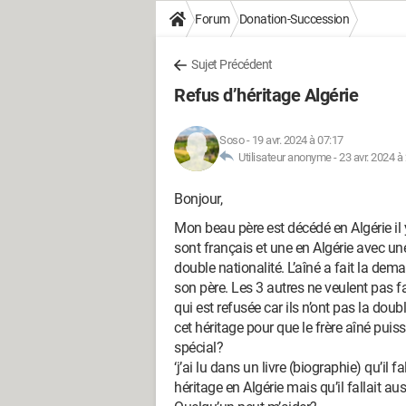
Forum
Donation-Succession
Sujet Précédent
Refus d’héritage Algérie
Soso
-
19 avr. 2024 à 07:17
Utilisateur anonyme -
23 avr. 2024 à
Bonjour,
Mon beau père est décédé en Algérie il y
sont français et une en Algérie avec un
double nationalité. L’aîné a fait la dem
son père. Les 3 autres ne veulent pas f
qui est refusée car ils n’ont pas la dou
cet héritage pour que le frère aîné puiss
spécial?
‘j’ai lu dans un livre (biographie) qu’il 
héritage en Algérie mais qu’il fallait au