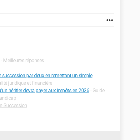
- Meilleures réponses
 de succession par deux en remettant un simple
alité juridique et financière
qu'un héritier devra payer aux impôts en 2026
- Guide
andicap
n-Succession