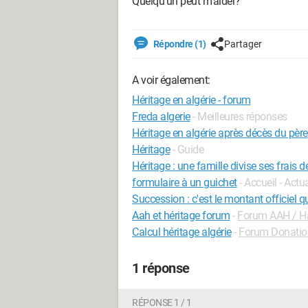
Quelqu’un peut m’aider?
Répondre (1)
Partager
A voir également:
Héritage en algérie - forum
Freda algerie
- Meilleures réponses
Héritage en algérie après décès du père
Héritage
- Guide
Héritage : une famille divise ses frais
formulaire à un guichet
- Accueil - Actu
Succession : c'est le montant officiel 
Aah et héritage forum
-
Forum AAH / H
Calcul héritage algérie
-
Forum Donatio
1 réponse
RÉPONSE 1 / 1