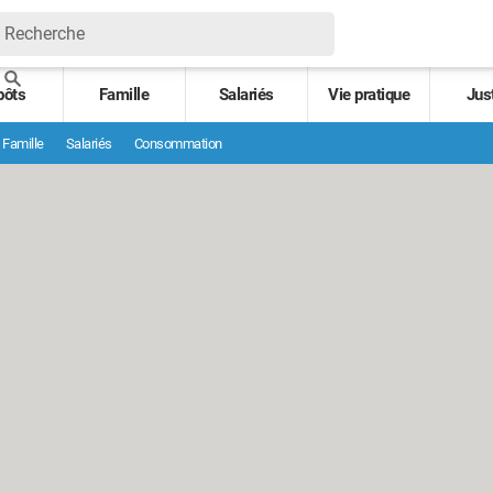
pôts
Famille
Salariés
Vie pratique
Jus
Famille
Salariés
Consommation