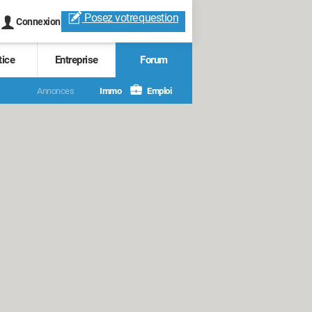
Posez votre
question
Connexion
tice
Entreprise
Forum
Annonces
Immo
Emploi