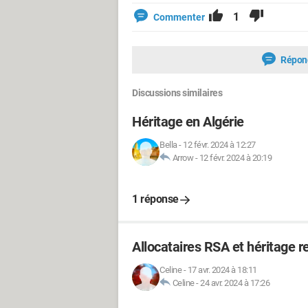
1
Commenter
Répon
Discussions similaires
Héritage en Algérie
Bella
-
12 févr. 2024 à 12:27
Arrow
-
12 févr. 2024 à 20:19
1 réponse
Allocataires RSA et héritage r
Celine
-
17 avr. 2024 à 18:11
Celine
-
24 avr. 2024 à 17:26