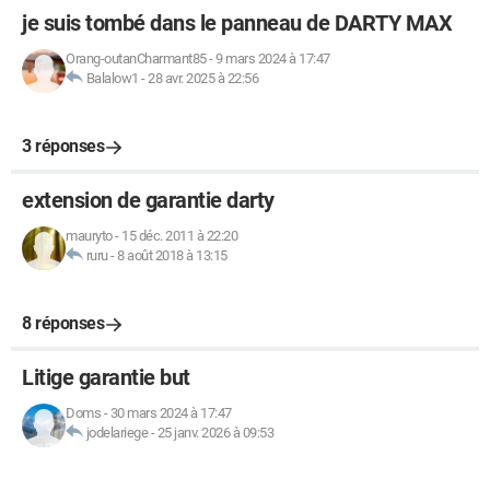
je suis tombé dans le panneau de DARTY MAX
Orang-outanCharmant85
-
9 mars 2024 à 17:47
Balalow1
-
28 avr. 2025 à 22:56
3 réponses
extension de garantie darty
mauryto
-
15 déc. 2011 à 22:20
ruru
-
8 août 2018 à 13:15
8 réponses
Litige garantie but
Doms
-
30 mars 2024 à 17:47
jodelariege
-
25 janv. 2026 à 09:53