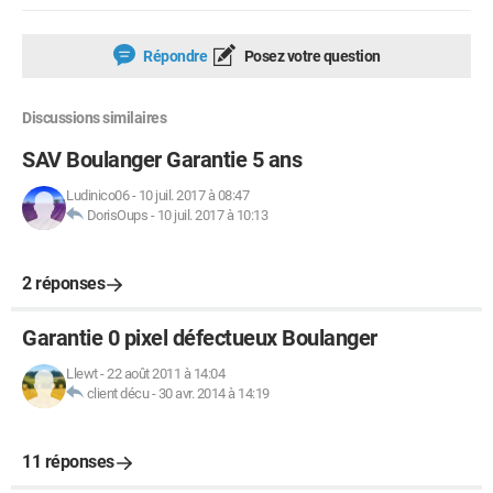
Répondre
Posez votre question
Discussions similaires
SAV Boulanger Garantie 5 ans
Ludinico06
-
10 juil. 2017 à 08:47
DorisOups
-
10 juil. 2017 à 10:13
2 réponses
Garantie 0 pixel défectueux Boulanger
Llewt
-
22 août 2011 à 14:04
client décu
-
30 avr. 2014 à 14:19
11 réponses