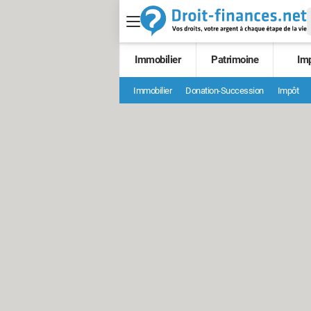
Immobilier
Patrimoine
Im
Immobilier
Donation-Succession
Impôt