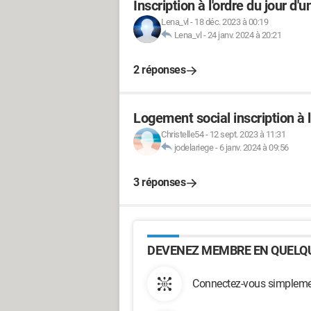
Inscription à l'ordre du jour d'
Lena_vl
-
18 déc. 2023 à 00:19
Lena_vl
-
24 janv. 2024 à 20:21
2 réponses
Logement social inscription à l
Christelle54
-
12 sept. 2023 à 11:31
jodelariege
-
6 janv. 2024 à 09:56
3 réponses
DEVENEZ MEMBRE EN QUELQU
Connectez-vous simplemen