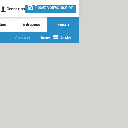
Posez votre
question
Connexion
tice
Entreprise
Forum
Annonces
Immo
Emploi