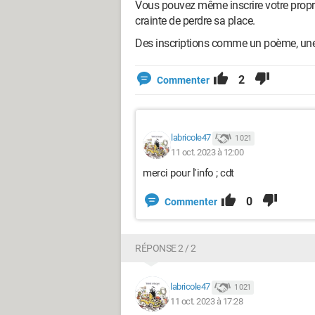
Vous pouvez même inscrire votre propre 
crainte de perdre sa place.
Des inscriptions comme un poème, une ci
2
Commenter
labricole47
1 021
11 oct. 2023 à 12:00
merci pour l'info ; cdt
0
Commenter
RÉPONSE 2 / 2
labricole47
1 021
11 oct. 2023 à 17:28