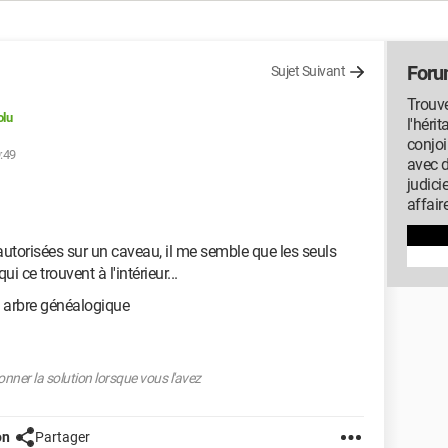
Foru
Sujet Suivant
Trouve
lu
l'héri
conjoi
9:49
avec 
judici
affair
autorisées sur un caveau, il me semble que les seuls
 ce trouvent à l'intérieur...
 arbre généalogique
nner la solution lorsque vous l'avez
on
Partager