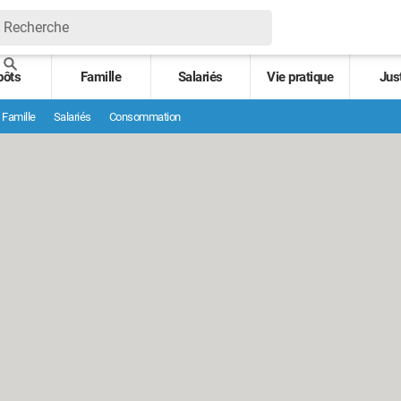
pôts
Famille
Salariés
Vie pratique
Jus
Famille
Salariés
Consommation