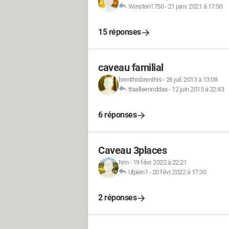
Winston1750
-
21 janv. 2021 à 17:50
15 réponses
caveau familial
brenthisbrenthis
-
26 juil. 2013 à 13:08
ttaalleennddaa
-
12 juin 2015 à 22:43
6 réponses
Caveau 3places
Nm
-
19 févr. 2022 à 22:21
Ulpien1
-
20 févr. 2022 à 17:30
2 réponses