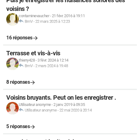
Puis je enregistrer les nuisances sonores des
voisins ?
contaminevaucher
-
21 févr. 2016 à 19:11
BmV
-
22 mars 2025 à 12:23
16 réponses
Terrasse et vis-à-vis
thierry428
-
3 févr. 2024 à 12:14
BmV
-
2 mars 2024 à 19:48
8 réponses
Voisins bruyants. Peut on les enregistrer .
Utilisateur anonyme
-
2 janv. 2019 à 09:35
Utilisateur anonyme
-
22 mai 2020 à 20:14
5 réponses