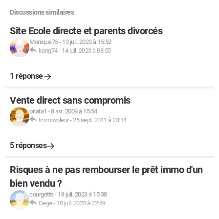
Discussions similaires
Site Ecole directe et parents divorcés
Monique75
-
13 juil. 2023 à 15:52
kang74
-
14 juil. 2023 à 08:55
1 réponse
Vente direct sans compromis
oriata1
-
8 avr. 2009 à 15:54
Immovoleur
-
26 sept. 2011 à 23:14
5 réponses
Risques à ne pas rembourser le prêt immo d'un
bien vendu ?
courgette
-
18 juil. 2023 à 15:38
Gege
-
18 juil. 2023 à 22:49