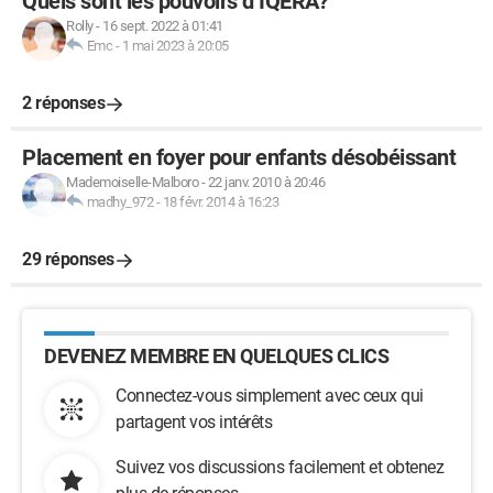
Quels sont les pouvoirs d’IQERA?
Rolly
-
16 sept. 2022 à 01:41
Emc
-
1 mai 2023 à 20:05
2 réponses
Placement en foyer pour enfants désobéissant
Mademoiselle-Malboro
-
22 janv. 2010 à 20:46
madhy_972
-
18 févr. 2014 à 16:23
29 réponses
DEVENEZ MEMBRE EN QUELQUES CLICS
Connectez-vous simplement avec ceux qui
partagent vos intérêts
Suivez vos discussions facilement et obtenez