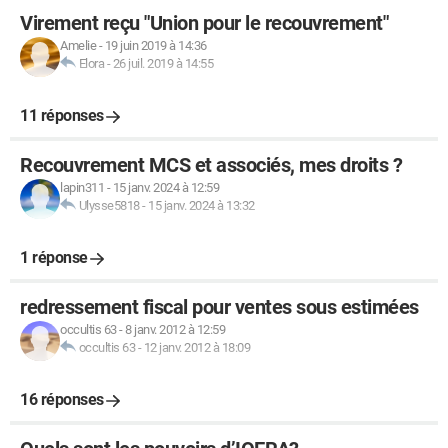
Virement reçu "Union pour le recouvrement"
Amelie
-
19 juin 2019 à 14:36
Elora
-
26 juil. 2019 à 14:55
11 réponses
Recouvrement MCS et associés, mes droits ?
lapin311
-
15 janv. 2024 à 12:59
Ulysse5818
-
15 janv. 2024 à 13:32
1 réponse
redressement fiscal pour ventes sous estimées
occultis 63
-
8 janv. 2012 à 12:59
occultis 63
-
12 janv. 2012 à 18:09
16 réponses