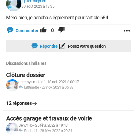
jupiter.magnum
30 août 2023 à 13:35
Merci bien, je penchais également pour l'article 684.
0
Commenter
Répondre
Posez votre question
Discussions similaires
Clôture dossier
Jeremyslmntcaf
-
18 oct. 2021 à 00:17
lutttinette
-
28 nov. 2021 à 05:38
12 réponses
Accès garage et travaux de voirie
Ben7146
-
25 févr. 2022 à 19:48
Rochat1
-
28 févr. 2022 à 20:31