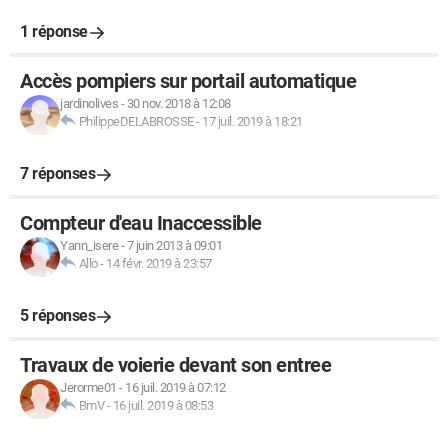
1 réponse
Accès pompiers sur portail automatique
jardinolives
-
30 nov. 2018 à 12:08
PhilippeDELABROSSE
-
17 juil. 2019 à 18:21
7 réponses
Compteur d'eau Inaccessible
Yann_isere
-
7 juin 2013 à 09:01
Allo
-
14 févr. 2019 à 23:57
5 réponses
Travaux de voierie devant son entree
Jerorme01
-
16 juil. 2019 à 07:12
BmV
-
16 juil. 2019 à 08:53