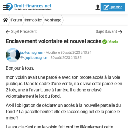
Question
Forum
Immobilier
Voisinage
Sujet Précédent
Sujet Suivant
Enclavement volontaire et nouvel accès
Résolu
jupiter.magnum
-
Modifié le 30 août 2023 à 10:34
jupiter.magnum
-
30 août 2023 à 13:35
Bonjour à tous,
mon voisin avait une parcelle avec son propre accès à la voie
publique. Dans le cadre d'une vente, il a divisé cette parcelle en
2 lots, une à l'avant, une à l'arrière. Il a donc enclavé
volontairement le lot du fond.
A-t-il l'obligation de déclarer un accès à la nouvelle parcelle du
fond ? La parcelle hérite-t-elle de l'accès originel de la parcelle
mère ?
Le soucis c'est que le voisin fait profiter illégalement cette