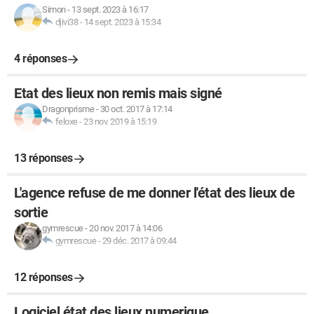
Simon
-
13 sept. 2023 à 16:17
djivi38
-
14 sept. 2023 à 15:34
4 réponses
Etat des lieux non remis mais signé
Dragonprisme
-
30 oct. 2017 à 17:14
feloxe
-
23 nov. 2019 à 15:19
13 réponses
L'agence refuse de me donner l'état des lieux de
sortie
gymrescue
-
20 nov. 2017 à 14:06
gymrescue
-
29 déc. 2017 à 09:44
12 réponses
Logiciel état des lieux numerique