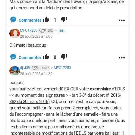
Mais concernant la "facture" des travaux, il a jusqu'à 3 ans, ce
qui correspond au délai de prescription.
1
Commenter
MFC17250
>
_lael_
292
28 août 2023 à 12:06
OK merci beaucoup
0
Commenter
djivi38
>
MFC17250
16 447
28 août 2023 à 14:39
bonjour,
vous auriez effectivement dû EXIGER votre
exemplaire
d'EDLS
<< au moment des signatures >> (
art 3-3° du d
écret n° 2016-
382 du 30 mars 2016
)
, OU, comme c'est le cas pour vous,
quand votre bailleur n'a pas prévu 2 exemplaires, vous auriez
dû l'accompagner - sans le lâcher d'une semelle - faire une
photocopie quelque part : ainsi vous auriez eu, si besoin (tous
les bailleurs ne sont pas malhonnêtes), une preuve
incontestable de modifications de l'EDLS par votre bailleur : il