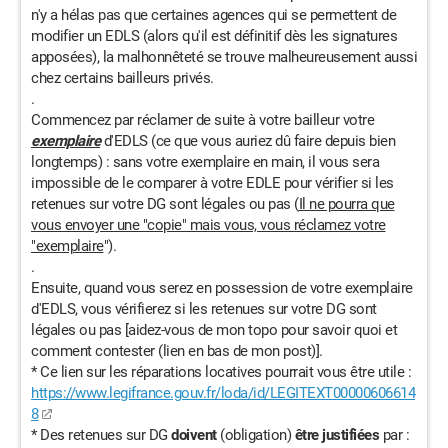
n'y a hélas pas que certaines agences qui se permettent de
modifier un EDLS (alors qu'il est définitif dès les signatures
apposées), la malhonnêteté se trouve malheureusement aussi
chez certains bailleurs privés.
.
Commencez par réclamer de suite à votre bailleur votre
exemplaire
d'EDLS (ce que vous auriez dû faire depuis bien
longtemps) : sans votre exemplaire en main, il vous sera
impossible de le comparer à votre EDLE pour vérifier si les
retenues sur votre DG sont légales ou pas (
Il ne pourra que
vous envoyer une "copie" mais vous, vous réclamez votre
"exemplaire
").
.
Ensuite, quand vous serez en possession de votre exemplaire
d'EDLS, vous vérifierez si les retenues sur votre DG sont
légales ou pas [aidez-vous de mon topo pour savoir quoi et
comment contester (lien en bas de mon post)].
* Ce lien sur les réparations locatives pourrait vous être utile :
https://www.legifrance.gouv.fr/loda/id/LEGITEXT00000606614
8
* Des retenues sur DG
doivent
(obligation)
être justifiées
par :