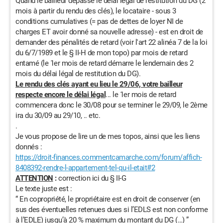
Quand le bailleur dépasse le délai légal de restitution du DG (2
mois à partir du rendu des clés), le locataire - sous 3
conditions cumulatives (= pas de dettes de loyer NI de
charges ET avoir donné sa nouvelle adresse) - est en droit de
demander des pénalités de retard (voir l'art 22 alinéa 7 de la loi
du 6/7/1989 et le § II-H de mon topo) par mois de retard
entamé (le 1er mois de retard démarre le lendemain des 2
mois du délai légal de restitution du DG).
Le rendu des clés ayant eu lieu le 29/06, votre bailleur
respecte encore le délai légal
... le 1er mois de retard
commencera donc le 30/08 pour se terminer le 29/09, le 2ème
ira du 30/09 au 29/10, .. etc.
.
Je vous propose de lire un de mes topos, ainsi que les liens
donnés :
https://droit-finances.commentcamarche.com/forum/affich-
8408392-rendre-l-appartement-tel-qu-il-etait#2
ATTENTION
:
correction ici du §
II
-G
Le texte juste est :
“ En copropriété, le propriétaire est en droit de conserver (en
sus des éventuelles retenues dues si l’EDLS est non conforme
à l’EDLE) jusqu’à 20 % maximum du montant du DG (…) ”