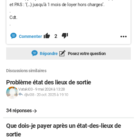
et PAS : ‘(…) jusqu’à 1 mois de loyer hors charges’.
.
Cdt.
.
2
Commenter
Répondre
Posez votre question
Discussions similaires
Problème état des lieux de sortie
Vataki03
-
9 mai 2024 à 13:28
djivi38
-
20 oct. 2025 à 19:10
34 réponses
Que dois-je payer après un état-des-lieux de
sortie