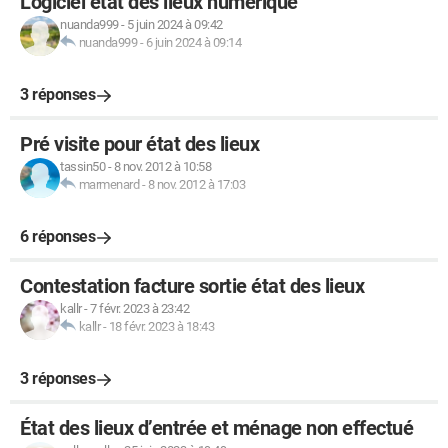
Logiciel état des lieux numerique
nuanda999
-
5 juin 2024 à 09:42
nuanda999
-
6 juin 2024 à 09:14
3 réponses
Pré visite pour état des lieux
tassin50
-
8 nov. 2012 à 10:58
marmenard
-
8 nov. 2012 à 17:03
6 réponses
Contestation facture sortie état des lieux
kallr
-
7 févr. 2023 à 23:42
kallr
-
18 févr. 2023 à 18:43
3 réponses
État des lieux d’entrée et ménage non effectué