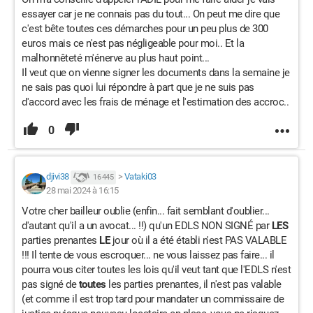
essayer car je ne connais pas du tout... On peut me dire que
c'est bête toutes ces démarches pour un peu plus de 300
euros mais ce n'est pas négligeable pour moi.. Et la
malhonnêteté m'énerve au plus haut point...
Il veut que on vienne signer les documents dans la semaine je
ne sais pas quoi lui répondre à part que je ne suis pas
d'accord avec les frais de ménage et l'estimation des accroc..
0
djivi38
>
Vataki03
16 445
28 mai 2024 à 16:15
Votre cher bailleur oublie (enfin... fait semblant d'oublier...
d'autant qu'il a un avocat... !!) qu'un EDLS NON SIGNÉ par
LES
parties prenantes
LE
jour où il a été établi n'est PAS VALABLE
!!! Il tente de vous escroquer... ne vous laissez pas faire... il
pourra vous citer toutes les lois qu'il veut tant que l'EDLS n'est
pas signé de
toutes
les parties prenantes, il n'est pas valable
(et comme il est trop tard pour mandater un commissaire de