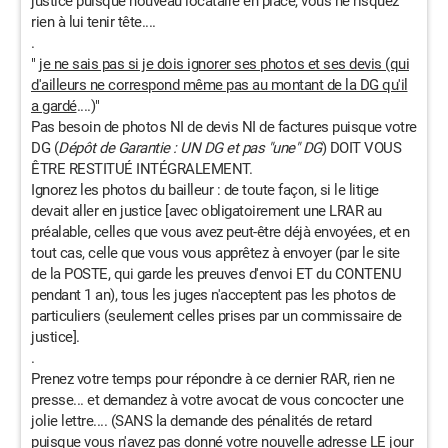
justice puisque nouveau locataire en place, vous ne risquez
rien à lui tenir tête....
.
"
je ne sais pas si je dois ignorer ses photos et ses devis (qui
d'ailleurs ne correspond même pas au montant de la DG qu'il
a gardé
....)"
Pas besoin de photos NI de devis NI de factures puisque votre
DG (
Dépôt de Garantie : UN DG et pas "une" DG
) DOIT VOUS
ÊTRE RESTITUÉ INTÉGRALEMENT.
Ignorez les photos du bailleur : de toute façon, si le litige
devait aller en justice [avec obligatoirement une LRAR au
préalable, celles que vous avez peut-être déjà envoyées, et en
tout cas, celle que vous vous apprêtez à envoyer (par le site
de la POSTE, qui garde les preuves d'envoi ET du CONTENU
pendant 1 an), tous les juges n'acceptent pas les photos de
particuliers (seulement celles prises par un commissaire de
justice].
.
Prenez votre temps pour répondre à ce dernier RAR, rien ne
presse... et demandez à votre avocat de vous concocter une
jolie lettre.... (SANS la demande des pénalités de retard
puisque vous n'avez pas donné votre nouvelle adresse LE jour