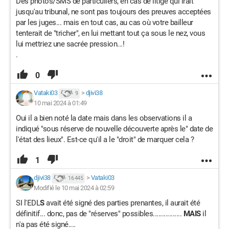
Des photos/SMS de particuliers, en cas de litige qui irait
jusqu'au tribunal, ne sont pas toujours des preuves acceptées
par les juges... mais en tout cas, au cas où votre bailleur
tenterait de "tricher", en lui mettant tout ça sous le nez, vous
lui mettriez une sacrée pression...!
.
0
Vataki03
>
djivi38
9
10 mai 2024 à 01:49
Oui il a bien noté la date mais dans les observations il a
indiqué "sous réserve de nouvelle découverte après le" date de
l'état des lieux". Est-ce qu'il a le "droit" de marquer cela ?
1
djivi38
>
Vataki03
16 445
Modifié le 10 mai 2024 à 02:59
SI l'EDL
S
avait été signé des parties prenantes, il aurait été
définitif... donc, pas de "réserves" possibles................
MAIS
il
n'a pas été signé....