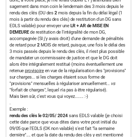
donc, à votre place, je me ferais oublier ET j'attendrais bien
sagement dans mon coin le lendemain des 3 mois depuis le
rendu des clés (OU des
2
mois depuis la fin du délai légal (1
mois à partir du rendu des clés) de restitution d'un DG sans
EDLS valable) pour envoyer une
LR + AR de MISE EN
DEMEURE
de restitution de l'intégralité de mon DG,
accompagnée (SI j'y avais droit) d'une demande de pénalités
de retard pour
2
MOIS de retard, puisque, une fois le délai des
3 mois passés depuis le rendu des clés, il n'est plus possible
de mandater un commissaire de justice et que le DG doit
alors être intégralement restitué (moins éventuellement une
retenue
provisoire
en vue de la régularisation des "provisions"
sur charges... si les charges étaient sous forme de
"provisions" mensuelles à régulariser annuellement...
vs
"forfait de charges", lequel n'a pas à être régularisé).
Mais bien sûr, c'est vous qui voyez........ :-)
.
Exemple :
rendu des clés le 02/05/ 2024
sans EDLS valable (je choisi
cette date parce que vous dites dans votre post initial du
09/05 que l'EDLS (OK non valable) s'est fait "la semaine
dernière".... et que la date du rendu des clés y est mentionné