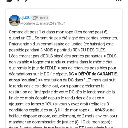
djivi38
16 445
Modifié le 20 mai 2024 à 16:54
Comme dit post 1 et dans mon topo (lien donné post 6),
quand un EDL Sortant n'a pas été signé des parties prenantes,
l'intervention d'un commissaire de justice (ex huissier) este
possible pendant 3 MOIS à partir du RENDU DES CLÉS.
Légalement : pas d'EDLS signé des parties prenantes = EDLS
non valable = logement rendu au moins dans le même état
que remis le jour de l'EDLE = pas de retenues possibles pour
dégradations sur le DG (je répète,
DG = DÉPÔT de GARANTIE,
et pas "caution"
) => restitution du DG dans "LE" mois qui suit
le rendu des clés : donc, oui, vous pourriez réclamer la
restitution de l'intégralité de votre DG dès le lendemain de la
fin de ce mois écoulé depuis le rendu des clés, et en y
ajoutant les fameux 10% (si vous y avez droit (relire les 3
conditions expliquées au § II-H de mon topo).....
MAIS
votre
bailleur dispose encore, actuellement, de 2 mois environ pour
mandater un commissaire de justice (§ II-C de mon topo) :