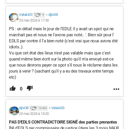
Vataki03
>
djivi38
9
20 mai 2024 à 17:30
PS : un détail mais le jour de l'EDLE il y avait un spot qui ne
marchait pas et nous ne l'avons pas noté.. '. Bien sûr pour l'
EDLS par contre il l'a bien noté (c'est vrai que nous avons été
idiots..).
Vu que cet état des lieux n'est pas valable mais que c'est
quand même bien écrit sur la photo qu'il m'a envoyé est-ce
que nous devrons payer ce spot s'il nous le réclame dans les
jours à venir ? (sachant qu'il y a eu des travaux entre temps
etc)
0
djivi38
>
Vataki03
16 445
20 mai 2024 à 18:20
PAS D'EDLS CONTRADICTOIRE SIGNÉ des parties prenantes
[
NI d'EDLS par commissaire de justice (dans les 3 mois MAXI