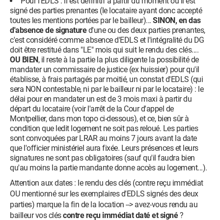
Pour l'EDLS : il est définitif à partir du moment où il est
signé des parties prenantes (le locataire ayant donc accepté
toutes les mentions portées par le bailleur)...
SINON, en das
d'absence de signature
d'une ou des deux parties prenantes,
c'est considéré comme absence d'EDLS et l'intégralité du DG
doit être restitué dans "LE" mois qui suit le rendu des clés....
OU BIEN
, il reste à la partie la plus diligente la possibilité de
mandater un commissaire de justice (ex huissier) pour qu'il
établisse, à frais partagés par moitié, un constat d'EDLS (qui
sera NON contestable, ni par le bailleur ni par le locataire) : le
délai pour en mandater un est de 3 mois maxi à partir du
départ du locataire (voir l'arrêt de la Cour d'appel de
Montpellier, dans mon topo ci-dessous), et ce, bien sûr à
condition que ledit logement ne soit pas reloué. Les parties
sont convoquées par LRAR au moins 7 jours avant la date
que l'officier ministériel aura fixée. Leurs présences et leurs
signatures ne sont pas obligatoires (sauf qu'il faudra bien
qu'au moins la partie mandante donne accès au logement...).
Attention aux dates : le rendu des clés (contre reçu immédiat
OU mentionné sur les exemplaires d'EDLS signés des deux
parties) marque la fin de la location --> avez-vous rendu au
bailleur vos clés
contre reçu immédiat daté et signé
?