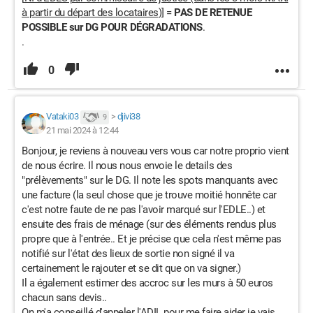
à partir du départ des locataires
)] =
PAS DE RETENUE
POSSIBLE sur DG POUR DÉGRADATIONS
.
.
0
Vataki03
>
djivi38
9
21 mai 2024 à 12:44
Bonjour, je reviens à nouveau vers vous car notre proprio vient
de nous écrire. Il nous nous envoie le details des
"prélèvements" sur le DG. Il note les spots manquants avec
une facture (la seul chose que je trouve moitié honnête car
c'est notre faute de ne pas l'avoir marqué sur l'EDLE..) et
ensuite des frais de ménage (sur des éléments rendus plus
propre que à l'entrée.. Et je précise que cela n'est même pas
notifié sur l'état des lieux de sortie non signé il va
certainement le rajouter et se dit que on va signer.)
Il a également estimer des accroc sur les murs à 50 euros
chacun sans devis..
On m'a conseillé d'appeler l'ADIL pour me faire aider je vais