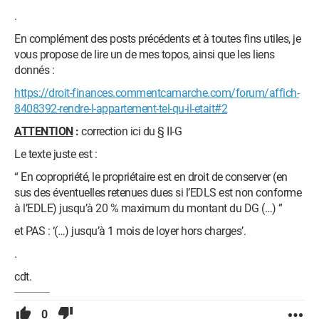
.
En complément des posts précédents et à toutes fins utiles, je
vous propose de lire un de mes topos, ainsi que les liens
donnés :
https://droit-finances.commentcamarche.com/forum/affich-
8408392-rendre-l-appartement-tel-qu-il-etait#2
ATTENTION
:
correction ici du § II-G
Le texte juste est :
“ En copropriété, le propriétaire est en droit de conserver (en
sus des éventuelles retenues dues si l’EDLS est non conforme
à l’EDLE) jusqu’à 20 % maximum du montant du DG (…) ”
et PAS : ‘(…) jusqu’à 1 mois de loyer hors charges’.
.
cdt.
0