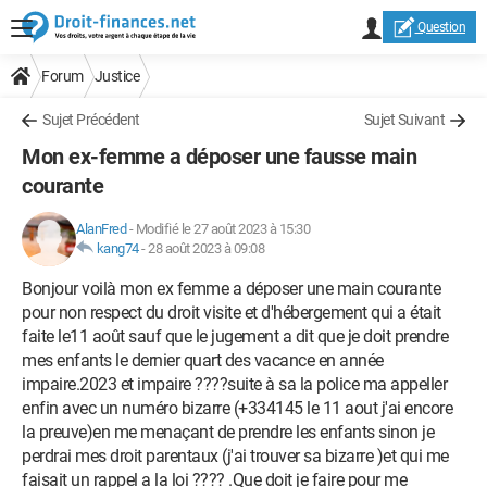
Question
Forum
Justice
Sujet Précédent
Sujet Suivant
Mon ex-femme a déposer une fausse main
courante
AlanFred
-
Modifié le 27 août 2023 à 15:30
kang74
-
28 août 2023 à 09:08
Bonjour voilà mon ex femme a déposer une main courante
pour non respect du droit visite et d'hébergement qui a était
faite le11 août sauf que le jugement a dit que je doit prendre
mes enfants le dernier quart des vacance en année
impaire.2023 et impaire ????suite à sa la police ma appeller
enfin avec un numéro bizarre (+334145 le 11 aout j'ai encore
la preuve)en me menaçant de prendre les enfants sinon je
perdrai mes droit parentaux (j'ai trouver sa bizarre )et qui me
faisait un rappel a la loi ???? .Que doit je faire pour me