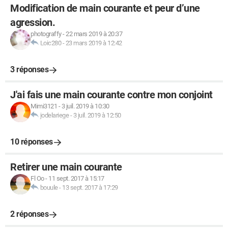
Modification de main courante et peur d’une
agression.
photograffy
-
22 mars 2019 à 20:37
Loic280
-
23 mars 2019 à 12:42
3 réponses
J'ai fais une main courante contre mon conjoint
Mimi3121
-
3 juil. 2019 à 10:30
jodelariege
-
3 juil. 2019 à 12:50
10 réponses
Retirer une main courante
Fl Oo
-
11 sept. 2017 à 15:17
bouule
-
13 sept. 2017 à 17:29
2 réponses