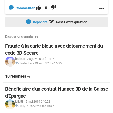
0
Commenter
Répondre
Posez votre question
Discussions similaires
Fraude à la carte bleue avec détournement du
code 3D Secure
barbara
-
25 janv. 2018 à 18:17
bretecher
-
19 août 2018 à 16:25
10 réponses
Bénéficiaire d'un contrat Nuance 3D de la Caisse
d'Epargne
Lilly58
-
5 mai 2019 à 10:22
Guy
-
29 févr. 2020 à 13:47