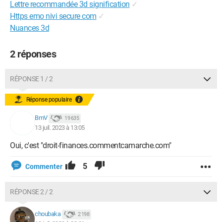
Lettre recommandée 3d signification
✓
Https emo nivi secure com
✓
Nuances 3d
2 réponses
RÉPONSE 1 / 2
Réponse populaire
BmV
19 635
13 juil. 2023 à 13:05
Oui, c'est "droit-finances.commentcamarche.com"
5
Commenter
RÉPONSE 2 / 2
choubaka
2 198