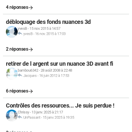
4 réponses
débloquage des fonds nuances 3d
yvesB
-
15 nov. 2015 à 14:57
yvesB
-
16 nov. 2015 à 17:03
2 réponses
retirer de l argent sur un nuance 3D avant fi
bambou6342
-
28 août 2008 à 22:48
Jacques
-
16 juin 2012 à 17:53
6 réponses
Contrôles des ressources... Je suis perdue !
Chrissy
-
13 janv. 2025 à 21:17
UnPassant
-
15 janv. 2025 à 19:35