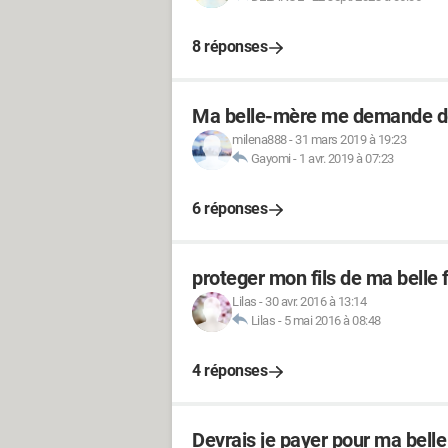
8 réponses
Ma belle-mère me demande de
milena888
-
31 mars 2019 à 19:23
Gayomi
-
1 avr. 2019 à 07:23
6 réponses
proteger mon fils de ma belle f
Lilas
-
30 avr. 2016 à 13:14
Lilas
-
5 mai 2016 à 08:48
4 réponses
Devrais je payer pour ma bell