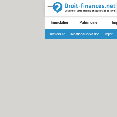
Immobilier
Patrimoine
Im
Immobilier
Donation-Succession
Impôt