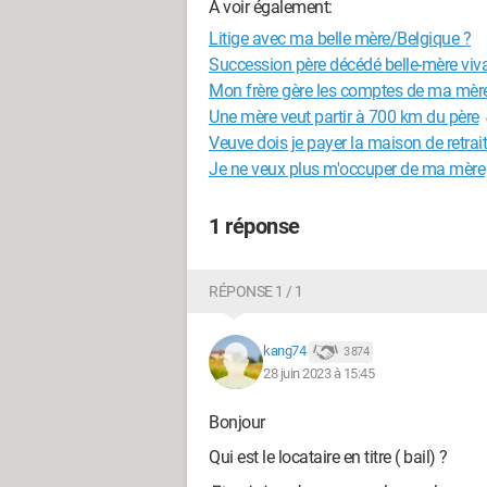
A voir également:
Litige avec ma belle mère/Belgique ?
Succession père décédé belle-mère viv
Mon frère gère les comptes de ma mèr
Une mère veut partir à 700 km du père
Veuve dois je payer la maison de retrai
Je ne veux plus m'occuper de ma mère
1 réponse
RÉPONSE 1 / 1
kang74
3 874
28 juin 2023 à 15:45
Bonjour
Qui est le locataire en titre ( bail) ?