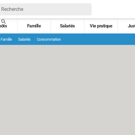
pôts
Famille
Salariés
Vie pratique
Jus
Famille
Salariés
Consommation