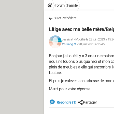
Forum
Famille
Sujet Précédent
Litige avec ma belle mère/Bel
Jessicat
-
Modifié le 28 juin 2023 à 15:3
kang74
-
28 juin 2023 à 15:45
Bonjour j'ai loué il y a 3 ans une ma
nous ne louons plus que moi et mon co
plein de meubles à elle qui encombre l
facture.
Et puis je enlever son adresse de mon 
Merci pour votre réponse
Répondre (1)
Partager