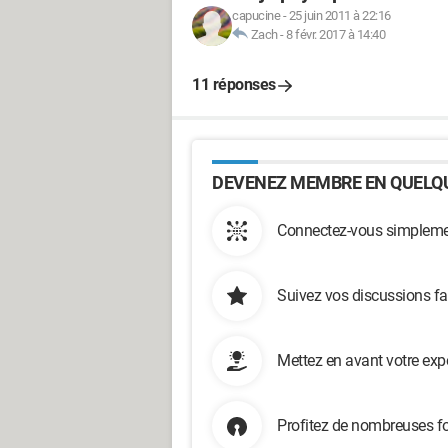
capucine
-
25 juin 2011 à 22:16
Zach
-
8 févr. 2017 à 14:40
11 réponses
DEVENEZ MEMBRE EN QUELQU
Connectez-vous simplemen
Suivez vos discussions fa
Mettez en avant votre exp
Profitez de nombreuses fo