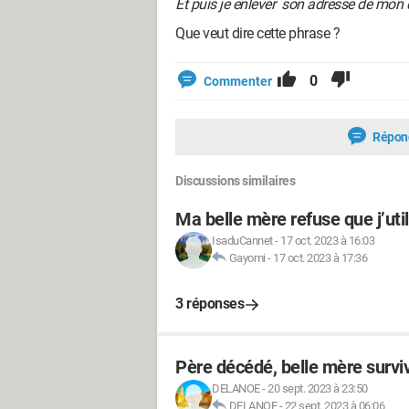
Et puis je enlever son adresse de mon 
Que veut dire cette phrase ?
0
Commenter
Répon
Discussions similaires
Ma belle mère refuse que j’uti
IsaduCannet
-
17 oct. 2023 à 16:03
Gayomi
-
17 oct. 2023 à 17:36
3 réponses
Père décédé, belle mère survi
DELANOE
-
20 sept. 2023 à 23:50
DELANOE
-
22 sept. 2023 à 06:06