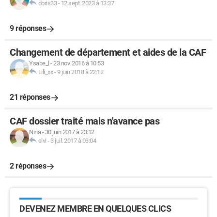
doris33
-
12 sept. 2023 à 13:37
9 réponses
Changement de département et aides de la CAF
Ysabe_l
-
23 nov. 2016 à 10:53
Lili_xx
-
9 juin 2018 à 22:12
21 réponses
CAF dossier traité mais n'avance pas
Nina
-
30 juin 2017 à 23:12
elvi
-
3 juil. 2017 à 03:04
2 réponses
DEVENEZ MEMBRE EN QUELQUES CLICS