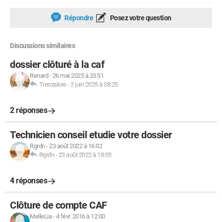
Répondre
Posez votre question
Discussions similaires
dossier clôturé à la caf
Renard
-
26 mai 2025 à 23:51
Trenzalore
-
2 juin 2025 à 08:25
2 réponses
Technicien conseil etudie votre dossier
Rgrdn
-
23 août 2022 à 16:02
Rgrdn
-
23 août 2022 à 18:05
4 réponses
Clôture de compte CAF
MelleLia
-
4 févr. 2016 à 12:00