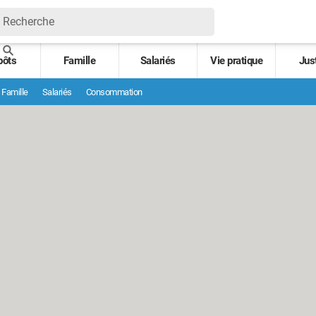
pôts
Famille
Salariés
Vie pratique
Jus
Famille
Salariés
Consommation