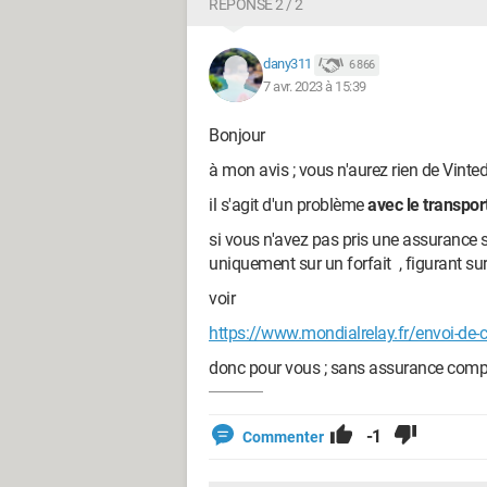
RÉPONSE 2 / 2
dany311
6 866
7 avr. 2023 à 15:39
Bonjour
à mon avis ; vous n'aurez rien de Vinte
il s'agit d'un problème
avec le transpor
si vous n'avez pas pris une assurance s
uniquement sur un forfait , figurant sur
voir
https://www.mondialrelay.fr/envoi-de-c
donc pour vous ; sans assurance compl
-1
Commenter