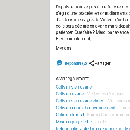
Depuis je n'arrive pas à me faire rembou
s'agit d'une bracelet en or et diamant
J'ai deux messages de Vinted m'indiqua
colis sera déclaré en avarie mais depui
patienter. Que faire ? Merci par avance 
Bien cordialement,
Myriam
Répondre (2)
Partager
A voir également:
Colis mis en avarie
Colis en avarie
- Meilleures réponses
Colis mis en avarie vinted
- Meilleures 
Colis en cours d'acheminement
- Guide
Colis en transit
-
Forum Consommatio
Mise en page lettre
- Guide
Retour colis vinted non récupéré par le