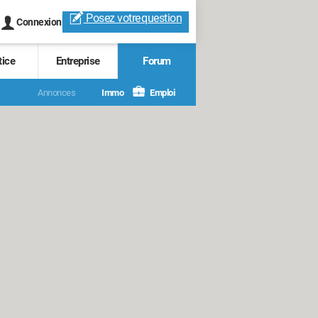
Posez votre
question
Connexion
tice
Entreprise
Forum
Annonces
Immo
Emploi