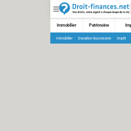
Immobilier
Patrimoine
Im
Immobilier
Donation-Succession
Impôt