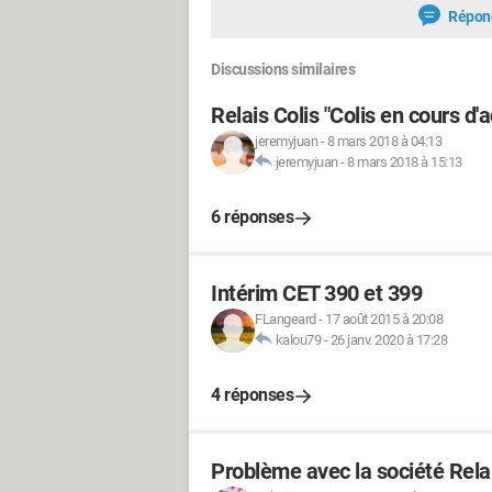
Répon
Discussions similaires
Relais Colis "Colis en cours 
jeremyjuan
-
8 mars 2018 à 04:13
jeremyjuan
-
8 mars 2018 à 15:13
6 réponses
Intérim CET 390 et 399
FLangeard
-
17 août 2015 à 20:08
kalou79
-
26 janv. 2020 à 17:28
4 réponses
Problème avec la société Relai