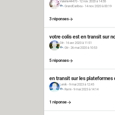
Valerie44470
-
12 nov. 2020 à 14:55
GrandCaribou
-
14 nov. 2020 à 00:19
3 réponses
votre colis est en transit sur 
Gtr
-
16 avr. 2020 à 11:51
Gtr
-
26 mai 2020 à 10:53
5 réponses
en transit sur les plateformes
Lenik
-
9 mai 2023 à 12:45
Rami
-
9 mai 2023 à 14:14
1 réponse