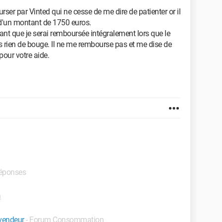
rser par Vinted qui ne cesse de me dire de patienter or il
s d'un montant de 1750 euros.
nt que je serai remboursée intégralement lors que le
s rien de bouge. Il ne me rembourse pas et me dise de
pour votre aide.
réponses
n
 vendeur
-
Forum Consommation