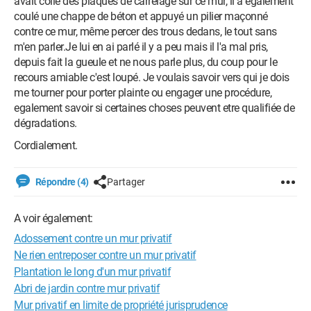
avait collé des plaques de carrelage sur ce mur, il a également
coulé une chappe de béton et appuyé un pilier maçonné
contre ce mur, même percer des trous dedans, le tout sans
m'en parler.Je lui en ai parlé il y a peu mais il l'a mal pris,
depuis fait la gueule et ne nous parle plus, du coup pour le
recours amiable c'est loupé. Je voulais savoir vers qui je dois
me tourner pour porter plainte ou engager une procédure,
egalement savoir si certaines choses peuvent etre qualifiée de
dégradations.
Cordialement.
Répondre (4)
Partager
A voir également:
Adossement contre un mur privatif
Ne rien entreposer contre un mur privatif
Plantation le long d'un mur privatif
Abri de jardin contre mur privatif
Mur privatif en limite de propriété jurisprudence