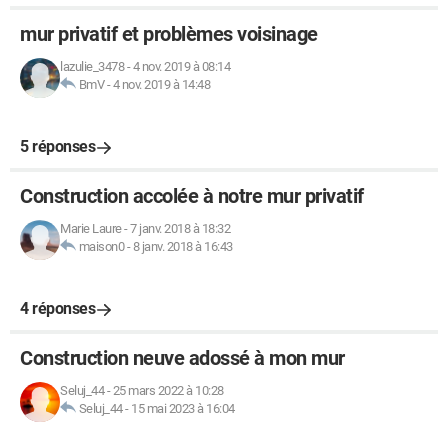
mur privatif et problèmes voisinage
lazulie_3478
-
4 nov. 2019 à 08:14
BmV
-
4 nov. 2019 à 14:48
5 réponses
Construction accolée à notre mur privatif
Marie Laure
-
7 janv. 2018 à 18:32
maison0
-
8 janv. 2018 à 16:43
4 réponses
Construction neuve adossé à mon mur
Seluj_44
-
25 mars 2022 à 10:28
Seluj_44
-
15 mai 2023 à 16:04