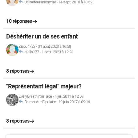
Utilisateur anonyme
-
14 sept. 2018 à 18:52
10 réponses
Déshériter un de ses enfant
Zizou4723
-
31 août 2023 à 16:58
stella177
-
1 sept. 2023 à 12:23
8 réponses
"Représentant légal" majeur?
EveryBreathYouTake
-
4 juil. 2011 à 12:08
Framboise Bipolaire
-
19 juin 2017 à 09:16
8 réponses