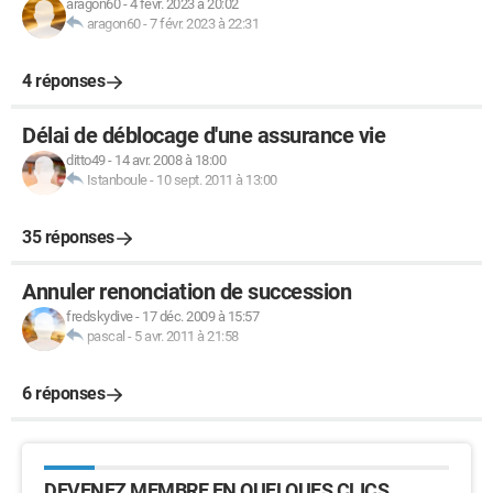
aragon60
-
4 févr. 2023 à 20:02
aragon60
-
7 févr. 2023 à 22:31
4 réponses
Délai de déblocage d'une assurance vie
ditto49
-
14 avr. 2008 à 18:00
Istanboule
-
10 sept. 2011 à 13:00
35 réponses
Annuler renonciation de succession
fredskydive
-
17 déc. 2009 à 15:57
pascal
-
5 avr. 2011 à 21:58
6 réponses
DEVENEZ MEMBRE EN QUELQUES CLICS