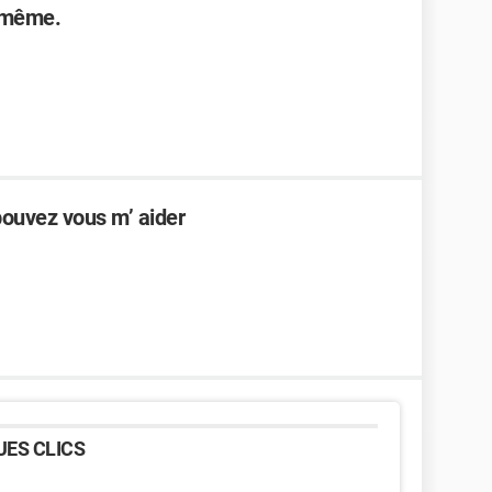
i même.
pouvez vous m’ aider
ES CLICS