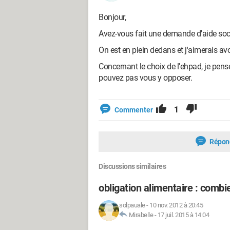
Bonjour,
Avez-vous fait une demande d'aide soc
On est en plein dedans et j'aimerais avo
Concernant le choix de l'ehpad, je pens
pouvez pas vous y opposer.
1
Commenter
Répon
Discussions similaires
obligation alimentaire : combi
solpauale
-
10 nov. 2012 à 20:45
Mirabelle
-
17 juil. 2015 à 14:04