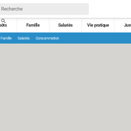
pôts
Famille
Salariés
Vie pratique
Jus
Famille
Salariés
Consommation