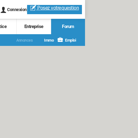
Posez votre
question
Connexion
tice
Entreprise
Forum
Annonces
Immo
Emploi