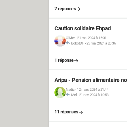
2 réponses
Caution solidaire Ehpad
Olivier
-
21 mai 2024 à 16:31
BobotDF
-
25 mai 2024 à 20:36
1 réponse
Aripa - Pension alimentaire n
Nadia
-
12 mars 2024 à 21:44
Mel
-
21 nov. 2024 à 10:58
11 réponses