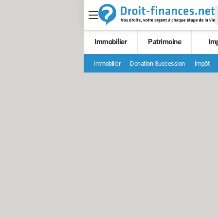
Immobilier
Patrimoine
Im
Immobilier
Donation-Succession
Impôt