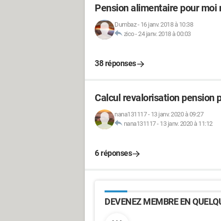
Pension alimentaire pour mo
Dumbaz
-
16 janv. 2018 à 10:38
zico
-
24 janv. 2018 à 00:03
38 réponses
Calcul revalorisation pension 
nana131117
-
13 janv. 2020 à 09:27
nana131117
-
13 janv. 2020 à 11:12
6 réponses
DEVENEZ MEMBRE EN QUELQU