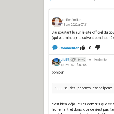
emilienEmilien
18 avr. 2022 à 07:31
J'ai pourtant lu sur le site officiel du
(qui est mineur) ils doivent continuer à
0
Commenter
djivi38
>
emilienEmilien
16 460
18 avr. 2022 à 09:55
bonjour,
"... si des parents émancipent 
c'est bien, déjà... tu as compris que ce 
leur enfant, et donc, que ce n'est pas l'a