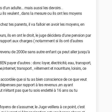
 d'un adulte... mais aussi les devoirs .
ou ils veulent , dans la mesure ou ils ont les moyens
 chez tes parents, il va falloir en avoir les moyens, en
eurs, ils en ont le droit, le juge décidera d'une pension par
rapport aux charges ( notamment si ils ont d'autres
revenu de 2000e sans autre enfant ça peut aller jusqu'à
N payer d'autres : donc loyer, électricité, eau, transport,
internet, transport , vêtement et nourriture, loisirs, ce
 accordée que si tu as bien conscience de ce que veut
 dépenses par rapport à tes revenus ,en ayant
ut n'étant pas que tu sois endetté à 16 ans ou tu
 Moyens de s'assumer, le Juge veillera à ce point, c'est