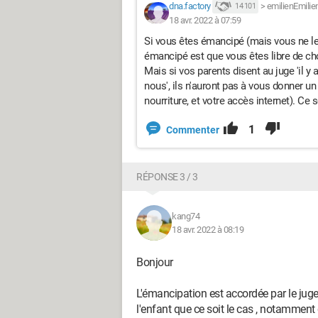
dna.factory
>
emilienEmilie
14 101
18 avr. 2022 à 07:59
Si vous êtes émancipé (mais vous ne le 
émancipé est que vous êtes libre de choi
Mais si vos parents disent au juge 'il y 
nous', ils n'auront pas à vous donner u
nourriture, et votre accès internet). Ce
1
Commenter
RÉPONSE 3 / 3
kang74
18 avr. 2022 à 08:19
Bonjour
L'émancipation est accordée par le juge ,
l'enfant que ce soit le cas , notamment 