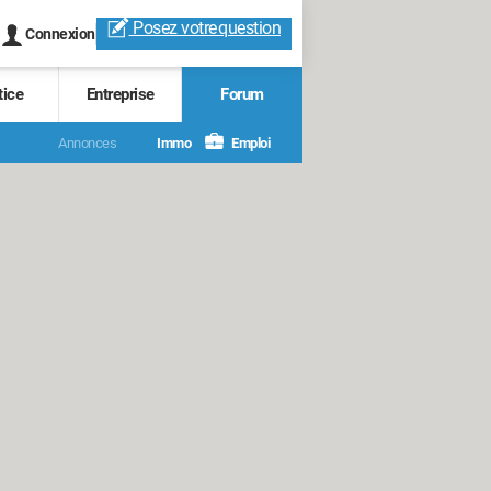
Posez votre
question
Connexion
tice
Entreprise
Forum
Annonces
Immo
Emploi