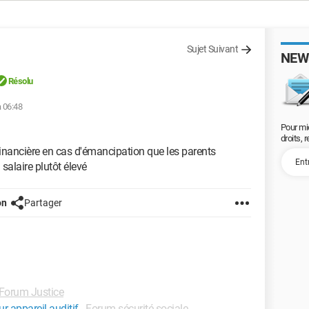
Sujet Suivant
NEW
Résolu
à 06:48
Pour mi
droits, 
financière en cas d'émancipation que les parents
 salaire plutôt élevé
on
Partager
Forum Justice
r appareil auditif
-
Forum sécurité sociale