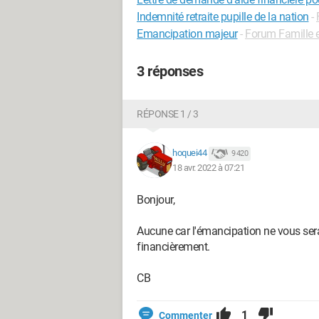
Indemnité retraite pupille de la nation
-
Emancipation majeur
-
Forum Famille 
3 réponses
RÉPONSE 1 / 3
hoquei44
9 420
18 avr. 2022 à 07:21
Bonjour,
Aucune car l'émancipation ne vous ser
financièrement.
CB
1
Commenter