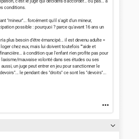
pation, c'est le juge qui décidera d'accorder... ou pas... à
es conditions.
ant "mineur"... forcément qu'il s'agit d'un mineur,
cipation possible : pourquoi ? parce qu'avant 16 ans un
 n'a plus besoin d'être émancipé... il est devenu adulte =
 loger chez eux, mais lui doivent toutefois ""aide et
nancière... à condition que l'enfant n'en profite pas pour
 de laxisme/mauvaise volonté dans ses études ou ses
 aussi, un juge peut entrer en jeu pour sanctionner le
evoirs"... le pendant des "droits" ce sont les "devoirs"...