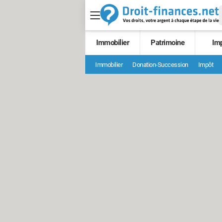
Immobilier
Patrimoine
Im
Immobilier
Donation-Succession
Impôt