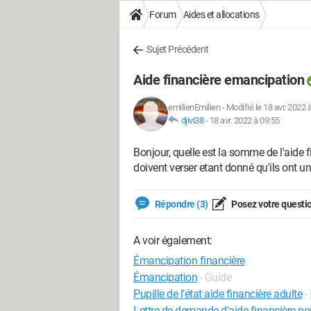
Forum
Aides et allocations
Sujet Précédent
Aide financière emancipation
emilienEmilien
-
Modifié le 18 avr. 2022 
djivi38
-
18 avr. 2022 à 09:55
Bonjour, quelle est la somme de l'aide 
doivent verser etant donné qu'ils ont un
Répondre (3)
Posez votre questi
A voir également:
Émancipation financière
Émancipation
- Guide
Pupille de l'état aide financière adulte
-
Lettre de demande d'aide financière pou