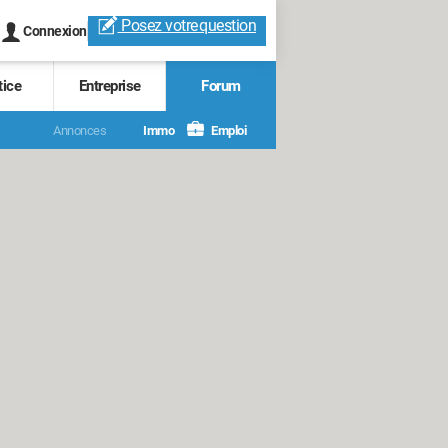
Posez votre
question
Connexion
tice
Entreprise
Forum
Annonces
Immo
Emploi