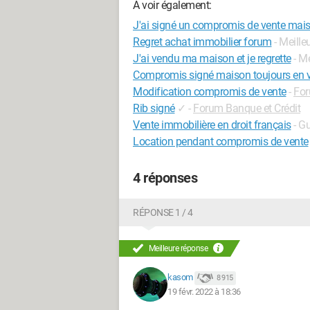
A voir également:
J'ai signé un compromis de vente mais 
Regret achat immobilier forum
- Meill
J'ai vendu ma maison et je regrette
- M
Compromis signé maison toujours en 
Modification compromis de vente
-
For
Rib signé
✓
-
Forum Banque et Crédit
Vente immobilière en droit français
- G
Location pendant compromis de vente
4 réponses
RÉPONSE 1 / 4
Meilleure réponse
kasom
8 915
19 févr. 2022 à 18:36