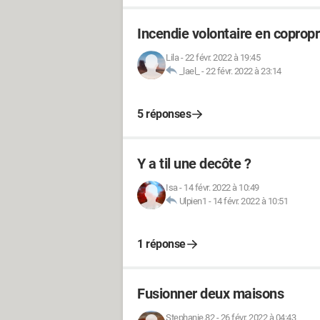
Incendie volontaire en coprop
Lila
-
22 févr. 2022 à 19:45
_lael_
-
22 févr. 2022 à 23:14
5 réponses
Y a til une decôte ?
Isa
-
14 févr. 2022 à 10:49
Ulpien1
-
14 févr. 2022 à 10:51
1 réponse
Fusionner deux maisons
Stephanie.82
-
26 févr. 2022 à 04:43