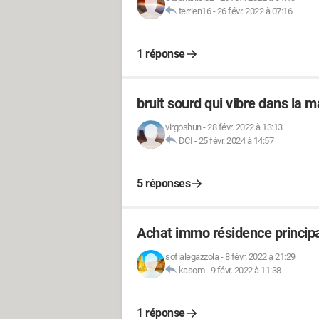
terrien16
-
26 févr. 2022 à 07:16
1 réponse
bruit sourd qui vibre dans la m
virgoshun
-
28 févr. 2022 à 13:13
DCI
-
25 févr. 2024 à 14:57
5 réponses
Achat immo résidence principal
sofialegazzola
-
8 févr. 2022 à 21:29
kasom
-
9 févr. 2022 à 11:38
1 réponse