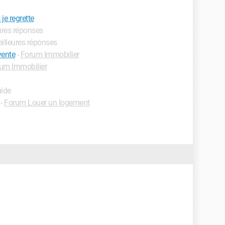
je regrette
eures réponses
eilleures réponses
vente
-
Forum Immobilier
um Immobilier
uide
-
Forum Louer un logement