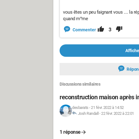
vous êtes un peu faignant vous .... la r
quand m^me
3
Commenter
Affiche
Répon
Discussions similaires
reconstruction maison après i
desbarats
-
21 févr. 2022 à 14:52
Josh Randall
-
22 févr. 2022 à 22:01
1 réponse