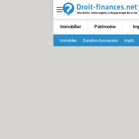
Immobilier
Patrimoine
Im
Immobilier
Donation-Succession
Impôt