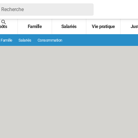
pôts
Famille
Salariés
Vie pratique
Jus
Famille
Salariés
Consommation