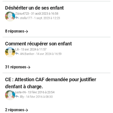
Déshériter un de ses enfant
Zizou4723
-
31 août 2023 à 16:58
stella177
-
1 sept. 2023 à 12:23
8 réponses
Comment récupérer son enfant
Lili
-
13 avr. 2024 à 11:57
AN.Banker
-
14 avr. 2024 à 16:59
31 réponses
CE : Attestion CAF demandée pour justifier
d'enfant à charge.
juste-IN
-
13 févr. 2016 à 23:54
lilly
-
14 févr. 2016 à 08:30
2 réponses