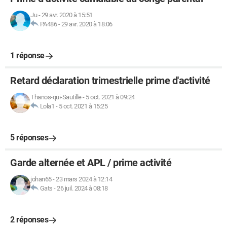
Ju
-
29 avr. 2020 à 15:51
PA486
-
29 avr. 2020 à 18:06
1 réponse
Retard déclaration trimestrielle prime d'activité
Thanos-qui-Sautille
-
5 oct. 2021 à 09:24
Lola1
-
5 oct. 2021 à 15:25
5 réponses
Garde alternée et APL / prime activité
johan65
-
23 mars 2024 à 12:14
Gats
-
26 juil. 2024 à 08:18
2 réponses