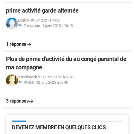
prime activité garde alternée
Loukri
-
19 juin 2024 à 19:57
Trenzalore
-
1 janv. 2025 à 16:45
1 réponse
Plus de prime d'activité du au congé parental de
ma compagne
Yanntheocleo
-
11 janv. 2023 à 18:37
PA486
-
12 janv. 2023 à 00:40
3 réponses
DEVENEZ MEMBRE EN QUELQUES CLICS