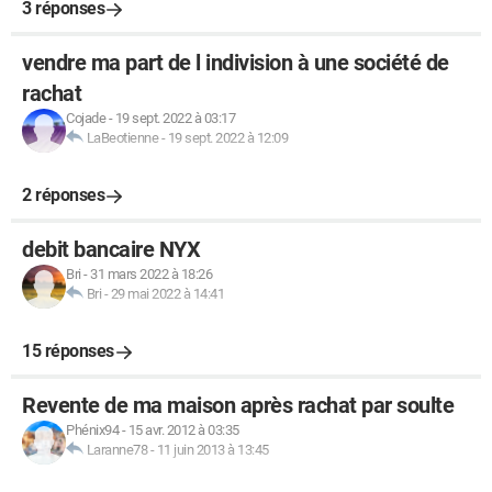
3 réponses
vendre ma part de l indivision à une société de
rachat
Cojade
-
19 sept. 2022 à 03:17
LaBeotienne
-
19 sept. 2022 à 12:09
2 réponses
debit bancaire NYX
Bri
-
31 mars 2022 à 18:26
Bri
-
29 mai 2022 à 14:41
15 réponses
Revente de ma maison après rachat par soulte
Phénix94
-
15 avr. 2012 à 03:35
Laranne78
-
11 juin 2013 à 13:45