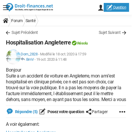
Question
Forum
Santé
Sujet Précédent
Sujet Suivant
Hospitalisation Angleterre
Résolu
Dom_2828
-
Modifié le 18 oct. 2020 à 17:59
BmV
-
19 oct. 2020 à 11:48
Bonjour
Suite a un accident de voiture en Angleterre, mon ami'est
hospitalisé en clinique privée, ce n est pas son choix, car
trouvé sur la voie publique. Il n a pas les moyens de payer la
facture immédiatement, l établissement peut il le mettre
dehors, sans moyen, en ayant pas tous les soins. Merci a vous
Répondre (5)
Posez votre question
Partager
A voir également: