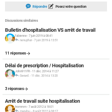
Répondre
Posez votre question
Discussions similaires
Bulletin d'hospitalisation VS arrêt de travail
fabienne
-
7 juin 2019 à 08:41
nenuphar
-
7 juin 2019 à 13:51
11 réponses
Délai de prescription / Hospitalisation
John911FR
-
11 déc. 2014 à 11:27
Gerard.
-
11 déc. 2014 à 13:20
3 réponses
Arrêt de travail suite hospitalisation
trommm
-
7 août 2012 à 18:01
marylou.
-
8 août 2012 à 08:17