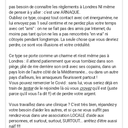
pas besoin de connaître les règlements à Londres NI même
de penser à y aller : c'est une ARNAQUE.
Oubliez ce type, coupez tout contact avec cet énergumène, ne
lui envoyez pas 1 seul centime et ne perdez plus votre temps
avec cet "ami" : on ne se fait pas des amis par Internet, du
moins pas tant qu'on ne les a pas rencontrés "en vrai" ni
côtoyés pendant longtemps. La seule chose que vous devriez
perdre, ce sont vos illusions et votre crédulité.
Ce type se porte comme un charme et n'est même pas à
Londres : il attend patiemment que vous tombiez dans son
piège, plié de rire derrière son ordi avec ses copains, dans un
pays loin de l'autre côté de la Méditerranée... ou dans un autre
pays d'ailleurs, les arnaqueurs fleurissent partout !
Vous pouvez remercier le Covid : sans lui, vous seriez déjà en
train de
tenter
de le rejoindre là où vous
croyez
qu'il est (juste
parce qu'il vous l'a dit !!) et de perdre votre argent.
Vous travaillez dans une clinique ? C'est très bien, répandez-y
votre besoin d'aider les autres, et si ça ne vous suffit pas
rendez-vous dans une association LOCALE d'aide aux
personnes, et surtout, surtout, SURTOUT... arrêtez d'être aussi
naïf !!!!