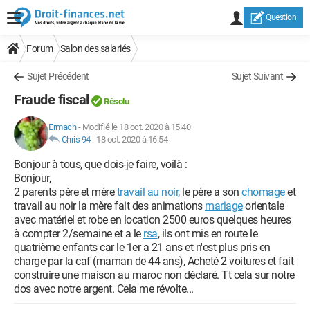
Question
Forum
Salon des salariés
Sujet Précédent
Sujet Suivant
Fraude fiscal
Résolu
Ermach
-
Modifié le 18 oct. 2020 à 15:40
Chris 94
-
18 oct. 2020 à 16:54
Bonjour à tous, que dois-je faire, voilà :
Bonjour,
2 parents père et mère
travail au noir
, le père a son
chomage
et
travail au noir la mère fait des animations
mariage
orientale
avec matériel et robe en location 2500 euros quelques heures
à compter 2/semaine et a le
rsa
, ils ont mis en route le
quatrième enfants car le 1er a 21 ans et n'est plus pris en
charge par la caf (maman de 44 ans), Acheté 2 voitures et fait
construire une maison au maroc non déclaré. Tt cela sur notre
dos avec notre argent. Cela me révolte...