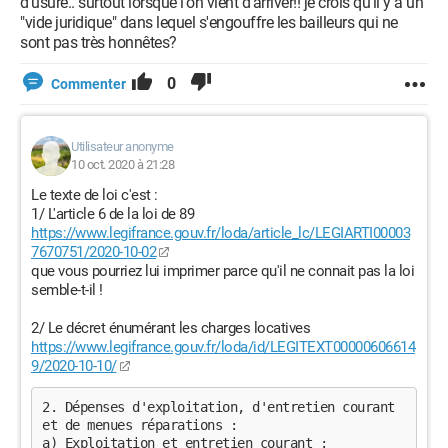
d'usure.. surtout lorsque l'on vient d'arriver!! je crois qu'il y a un
"vide juridique" dans lequel s'engouffre les bailleurs qui ne
sont pas très honnêtes?
0
Commenter
Utilisateur anonyme
10 oct. 2020 à 21:28
Le texte de loi c'est :
1/ L'article 6 de la loi de 89
https://www.legifrance.gouv.fr/loda/article_lc/LEGIARTI00003
7670751/2020-10-02
que vous pourriez lui imprimer parce qu'il ne connait pas la loi
semble-t-il !
2/ Le décret énumérant les charges locatives
https://www.legifrance.gouv.fr/loda/id/LEGITEXT00000606614
9/2020-10-10/
2. Dépenses d'exploitation, d'entretien courant 
et de menues réparations :
a) Exploitation et entretien courant :