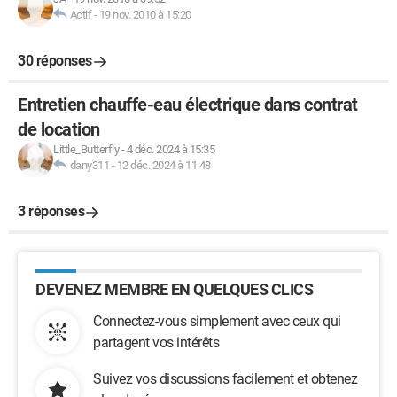
Actif
-
19 nov. 2010 à 15:20
30 réponses
Entretien chauffe-eau électrique dans contrat
de location
Little_Butterfly
-
4 déc. 2024 à 15:35
dany311
-
12 déc. 2024 à 11:48
3 réponses
DEVENEZ MEMBRE EN QUELQUES CLICS
Connectez-vous simplement avec ceux qui
partagent vos intérêts
Suivez vos discussions facilement et obtenez