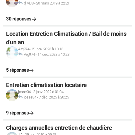
djivi38
-
20 mars 2019 à 22:21
30 réponses
Location Entretien Climatisation / Bail de moins
d'un an
Arg974
-
21 nov. 2023 à 10:13
Arg974
-
14 déc. 2023 à 10:23
5 réponses
Entretien climatisation locataire
josse34
-
2 janv. 2022 à 01:04
josse34
-
7 déc. 2025 à 20:25
9 réponses
Charges annuelles entretien de chaudière
JA
-
19 nov. 2010 à 09:52