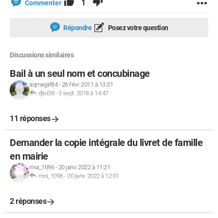
1
Commenter
Répondre
Posez votre question
Discussions similaires
Bail à un seul nom et concubinage
aqmegirl84
-
26 févr. 2011 à 13:31
djivi38
-
3 sept. 2018 à 14:47
11 réponses
Demander la copie intégrale du livret de famille
en mairie
moi_1096
-
20 janv. 2022 à 11:21
moi_1096
-
20 janv. 2022 à 12:01
2 réponses