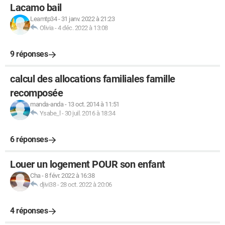
Lacamo bail
Leamtp34
-
31 janv. 2022 à 21:23
Olivia
-
4 déc. 2022 à 13:08
9 réponses
calcul des allocations familiales famille
recomposée
manda-anda
-
13 oct. 2014 à 11:51
Ysabe_l
-
30 juil. 2016 à 18:34
6 réponses
Louer un logement POUR son enfant
Cha
-
8 févr. 2022 à 16:38
djivi38
-
28 oct. 2022 à 20:06
4 réponses