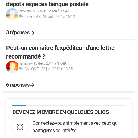
depots especes banque postale
mezmo18
-
25 oct. 2024 à 15:43
mezmo18
-
25 oct. 2024 à 18:12
3 réponses
Peut-on connaître l'expéditeur d'une lettre
recommandé ?
hanami
-
15 déc. 2014 à 17:49
GKLONE
-
23 juin 2019 à 10:35
6 réponses
DEVENEZ MEMBRE EN QUELQUES CLICS
Connectez-vous simplement avec ceux qui
partagent vos intérêts