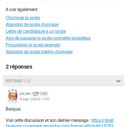
A voir également:
Chomage la poste
Abandon de poste chomage
Lettre de candidature à un poste
Avis de passage la poste connaître expéditeur
Procuration la poste exemple
Abandon de poste interim chomage
2 réponses
RÉPONSE 1 / 2
jee pee
5 483
8 sept. 2020 à 11:00
Bonjour,
Voir cette discussion et son dernier message :
https://droit-
finances.commentcamarche.com/forum/affich-8618783-