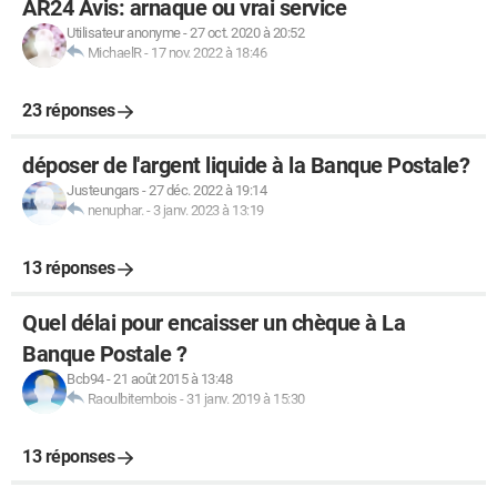
AR24 Avis: arnaque ou vrai service
Utilisateur anonyme
-
27 oct. 2020 à 20:52
MichaelR
-
17 nov. 2022 à 18:46
23 réponses
déposer de l'argent liquide à la Banque Postale?
Justeungars
-
27 déc. 2022 à 19:14
nenuphar.
-
3 janv. 2023 à 13:19
13 réponses
Quel délai pour encaisser un chèque à La
Banque Postale ?
Bcb94
-
21 août 2015 à 13:48
Raoulbitembois
-
31 janv. 2019 à 15:30
13 réponses