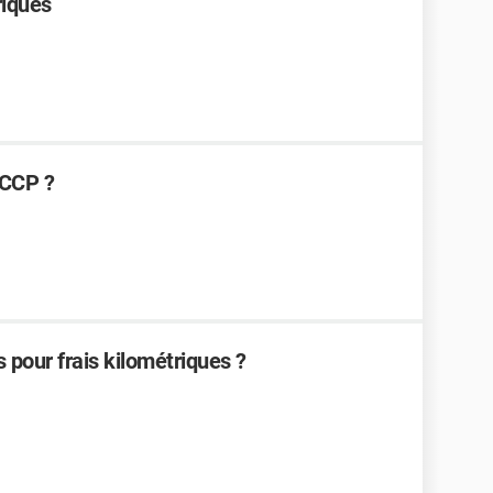
riques
ICCP ?
 pour frais kilométriques ?