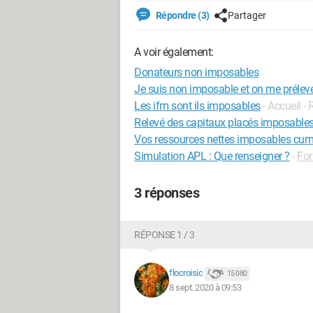
Répondre (3)
Partager
A voir également:
Donateurs non imposables
Je suis non imposable et on me prélev
Les ifm sont ils imposables
- Accueil -
Relevé des capitaux placés imposable
Vos ressources nettes imposables cum
Simulation APL : Que renseigner ?
-
For
3 réponses
RÉPONSE 1 / 3
flocroisic
15 080
8 sept. 2020 à 09:53