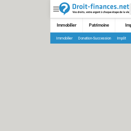
Immobilier
Patrimoine
Im
Immobilier
Donation-Succession
Impôt