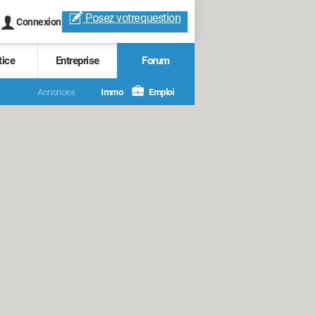
Posez votre
question
Connexion
tice
Entreprise
Forum
Annonces
Immo
Emploi