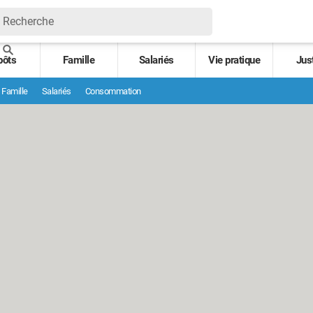
pôts
Famille
Salariés
Vie pratique
Jus
Famille
Salariés
Consommation