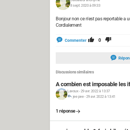
8 sept. 2020 à 09:33
Bonjour non ce n'est pas reportable a 
Cordialement
0
Commenter
Répon
Discussions similaires
A combien est imposable les i
Lavoux
-
29 avr. 2022 à 13:37
jee pee
-
29 avr. 2022 à 13:41
1 réponse