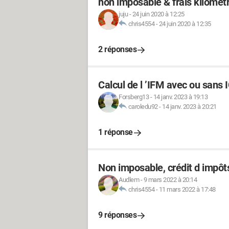
non imposable & frais kilomét
juju
-
24 juin 2020 à 12:25
chris4554
-
24 juin 2020 à 12:35
2 réponses
Calcul de l ’IFM avec ou sans 
Forsberg13
-
14 janv. 2023 à 19:13
caroledu92
-
14 janv. 2023 à 20:21
1 réponse
Non imposable, crédit d impôts
Audlem
-
9 mars 2022 à 20:14
chris4554
-
11 mars 2022 à 17:48
9 réponses