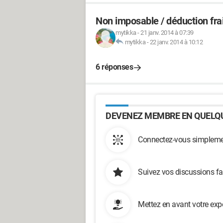
Non imposable / déduction frai
mytikka
-
21 janv. 2014 à 07:39
mytikka
-
22 janv. 2014 à 10:12
6 réponses
DEVENEZ MEMBRE EN QUELQU
Connectez-vous simplemen
Suivez vos discussions fa
Mettez en avant votre exp