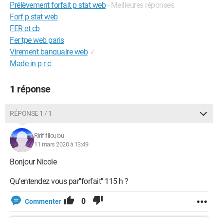
Prélèvement forfait p stat web
- Meilleures réponses
Forf p stat web
FER et cb
Fer tpe web paris
Virement banquaire web
✓
Made in p r c
1 réponse
RÉPONSE 1 / 1
Rirififiloulou
11 mars 2020 à 13:49
Bonjour Nicole
Qu'entendez vous par"forfait" 115 h ?
0
Commenter