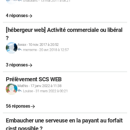
chatblanc
-
13 mai 2011 à 08:21
4 réponses
[hébergeur web] Activité commerciale ou libéral
?
Awax
-
10 nov. 2017 à 20:52
mxmxmx
-
20 avr. 2018 à 12:57
3 réponses
Prélèvement SCS WEB
Mathis
-
17 janv. 2022 à 11:38
Louise
-
31 mars 2022 à 00:21
56 réponses
Embaucher une serveuse en la payant au forfait
c'est possible ?