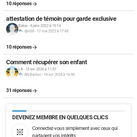
10 réponses
attestation de témoin pour garde exclusive
Balou
-
4 janv. 2022 à 19:14
djivi38
-
17 mai 2022 à 17:48
10 réponses
Comment récupérer son enfant
Lili
-
13 avr. 2024 à 11:57
AN.Banker
-
14 avr. 2024 à 16:59
31 réponses
DEVENEZ MEMBRE EN QUELQUES CLICS
Connectez-vous simplement avec ceux qui
partagent vos intérêts