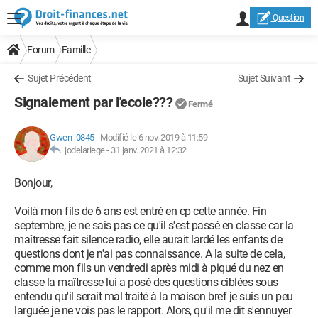
Question
Forum
Famille
Sujet Précédent
Sujet Suivant
Signalement par l'ecole???
Fermé
Gwen_0845
-
Modifié le 6 nov. 2019 à 11:59
jodelariege -
31 janv. 2021 à 12:32
Bonjour,
Voilà mon fils de 6 ans est entré en cp cette année. Fin
septembre, je ne sais pas ce qu'il s'est passé en classe car la
maîtresse fait silence radio, elle aurait lardé les enfants de
questions dont je n'ai pas connaissance. A la suite de cela,
comme mon fils un vendredi après midi à piqué du nez en
classe la maîtresse lui a posé des questions ciblées sous
entendu qu'il serait mal traité à la maison bref je suis un peu
larguée je ne vois pas le rapport. Alors, qu'il me dit s'ennuyer