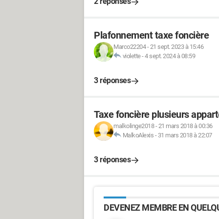
2 réponses
Plafonnement taxe foncière
Marco22204
-
21 sept. 2023 à 15:46
violette
-
4 sept. 2024 à 08:59
3 réponses
Taxe foncière plusieurs app
malkolinge2018
-
21 mars 2018 à 00:36
MalkoAlexis
-
31 mars 2018 à 22:07
3 réponses
DEVENEZ MEMBRE EN QUELQU