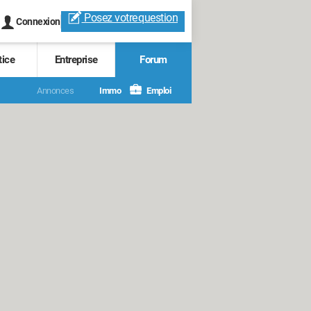
Posez votre
question
Connexion
tice
Entreprise
Forum
Annonces
Immo
Emploi