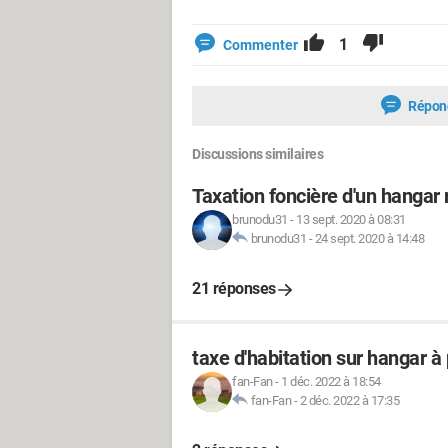
1
Commenter
Répon
Discussions similaires
Taxation foncière d'un hangar 
brunodu31
-
13 sept. 2020 à 08:31
brunodu31
-
24 sept. 2020 à 14:48
21 réponses
taxe d'habitation sur hangar à
fan-Fan
-
1 déc. 2022 à 18:54
fan-Fan
-
2 déc. 2022 à 17:35