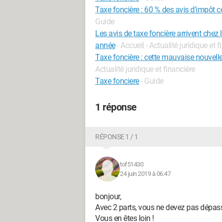
Taxe foncière : 60 % des avis d'impôt con
Guide
Les avis de taxe foncière arrivent chez l
année
- Accueil - Actualité juridique et 
Taxe foncière : cette mauvaise nouvelle a
Actualité juridique et financière
Taxe fonciere
- Guide
1 réponse
RÉPONSE 1 / 1
tof51430
24 juin 2019 à 06:47
bonjour,
Avec 2 parts, vous ne devez pas dépas
Vous en êtes loin !