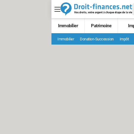
Immobilier
Patrimoine
Im
Immobilier
Donation-Succession
Impôt