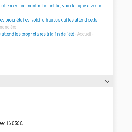
tiennent ce montant injustifié, voici la ligne à vérifier
-
es propriétaires, voici la hausse qui les attend cette
financière
ttend les propriétaires à la fin de l'été
- Accueil -
ser 16 856€.