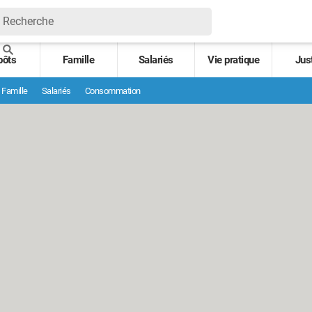
pôts
Famille
Salariés
Vie pratique
Jus
Famille
Salariés
Consommation