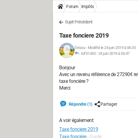
Forum
Impôts
Sujet Précédent
Taxe fonciere 2019
Grisou
-
Modifié le 24 juin 2019 à 06:35
tof51430 -
24 juin 2019 à 06:47
Bonjour
Avec un revenu référence de 27290€ ret
taxe foncière ?
Merci
Répondre (1)
Partager
A voir également:
Taxe fonciere 2019
Taxe foncière
- Guide