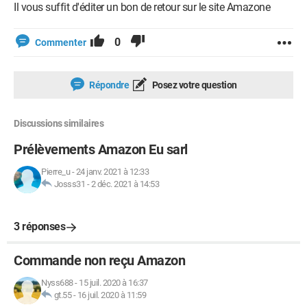
Il vous suffit d'éditer un bon de retour sur le site Amazone
0
Commenter
Répondre
Posez votre question
Discussions similaires
Prélèvements Amazon Eu sarl
Pierre_u
-
24 janv. 2021 à 12:33
Josss31
-
2 déc. 2021 à 14:53
3 réponses
Commande non reçu Amazon
Nyss688
-
15 juil. 2020 à 16:37
gt.55
-
16 juil. 2020 à 11:59