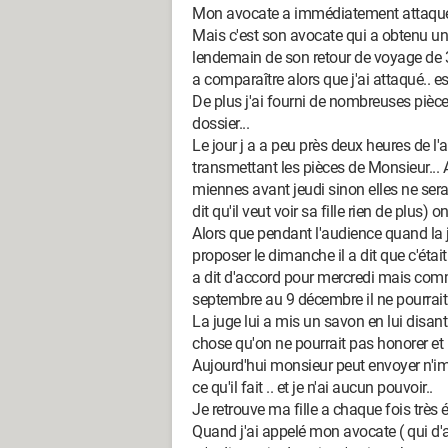
Mon avocate a immédiatement attaqué pr
Mais c'est son avocate qui a obtenu une 
lendemain de son retour de voyage de 3
a comparaître alors que j'ai attaqué.. e
De plus j'ai fourni de nombreuses piè
dossier...
Le jour j a a peu près deux heures de l
transmettant les pièces de Monsieur... A
miennes avant jeudi sinon elles ne sera
dit qu'il veut voir sa fille rien de plus) o
Alors que pendant l'audience quand la j
proposer le dimanche il a dit que c'était 
a dit d'accord pour mercredi mais comme
septembre au 9 décembre il ne pourrait 
La juge lui a mis un savon en lui disant
chose qu'on ne pourrait pas honorer et po
Aujourd'hui monsieur peut envoyer n'impo
ce qu'il fait .. et je n'ai aucun pouvoir..
Je retrouve ma fille a chaque fois très én
Quand j'ai appelé mon avocate ( qui d'ail