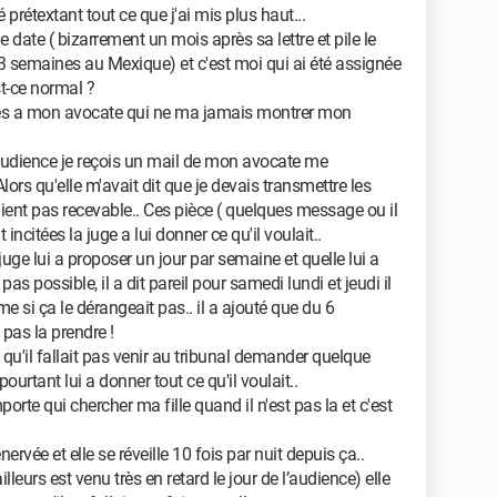
étextant tout ce que j'ai mis plus haut...
date ( bizarrement un mois après sa lettre et pile le
 semaines au Mexique) et c'est moi qui ai été assignée
st-ce normal ?
ces a mon avocate qui ne ma jamais montrer mon
'audience je reçois un mail de mon avocate me
lors qu'elle m'avait dit que je devais transmettre les
ient pas recevable.. Ces pièce ( quelques message ou il
nt incitées la juge a lui donner ce qu'il voulait..
uge lui a proposer un jour par semaine et quelle lui a
pas possible, il a dit pareil pour samedi lundi et jeudi il
 si ça le dérangeait pas.. il a ajouté que du 6
pas la prendre !
 qu'il fallait pas venir au tribunal demander quelque
urtant lui a donner tout ce qu'il voulait..
rte qui chercher ma fille quand il n'est pas la et c'est
ervée et elle se réveille 10 fois par nuit depuis ça..
leurs est venu très en retard le jour de l’audience) elle