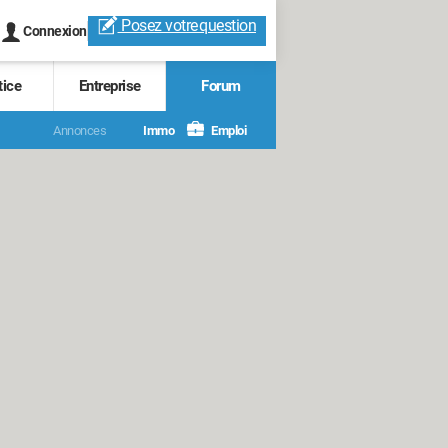
Posez votre
question
Connexion
tice
Entreprise
Forum
Annonces
Immo
Emploi