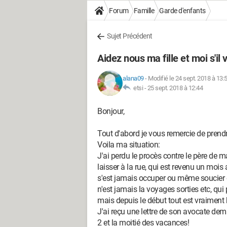
Forum
Famille
Garde d'enfants
Sujet Précédent
Aidez nous ma fille et moi s'il 
alana09
-
Modifié le 24 sept. 2018 à 13:
etsi -
25 sept. 2018 à 12:44
Bonjour,
Tout d'abord je vous remercie de prend
Voila ma situation:
J'ai perdu le procès contre le père de 
laisser à la rue, qui est revenu un mois
s'est jamais occuper ou même soucier d'
n'est jamais la voyages sorties etc, qui
mais depuis le début tout est vraiment b
J'ai reçu une lettre de son avocate de
2 et la moitié des vacances!