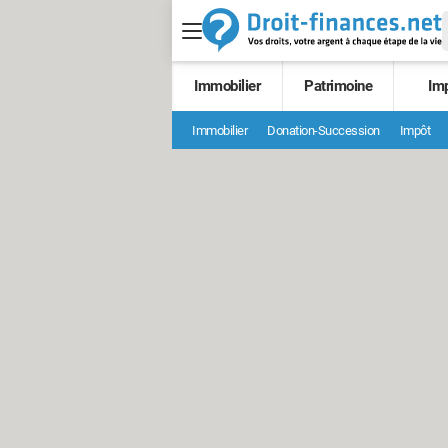
Immobilier
Patrimoine
Im
Immobilier
Donation-Succession
Impôt