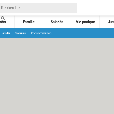
pôts
Famille
Salariés
Vie pratique
Jus
Famille
Salariés
Consommation