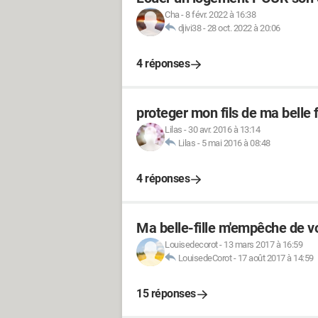
Cha
-
8 févr. 2022 à 16:38
djivi38
-
28 oct. 2022 à 20:06
4 réponses
proteger mon fils de ma belle f
Lilas
-
30 avr. 2016 à 13:14
Lilas
-
5 mai 2016 à 08:48
4 réponses
Ma belle-fille m'empêche de voi
Louisedecorot
-
13 mars 2017 à 16:59
LouisedeCorot
-
17 août 2017 à 14:59
15 réponses