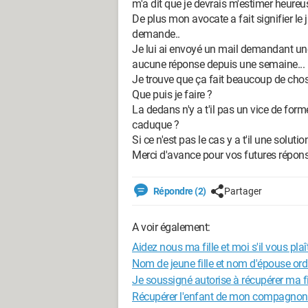
m'a dit que je devrais m'estimer heureuse
De plus mon avocate a fait signifier l
demande..
Je lui ai envoyé un mail demandant une
aucune réponse depuis une semaine...
Je trouve que ça fait beaucoup de choses
Que puis je faire ?
La dedans n'y a t'il pas un vice de for
caduque ?
Si ce n'est pas le cas y a t'il une soluti
Merci d'avance pour vos futures répons
Répondre (2)
Partager
A voir également:
Aidez nous ma fille et moi s'il vous plaî
Nom de jeune fille et nom d'épouse ord
Je soussigné autorise à récupérer ma fi
Récupérer l'enfant de mon compagnon 