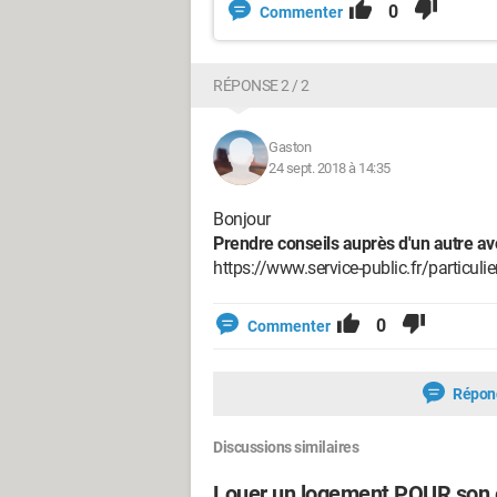
0
Commenter
RÉPONSE 2 / 2
Gaston
24 sept. 2018 à 14:35
Bonjour
Prendre conseils auprès d'un autre av
https://www.service-public.fr/particul
0
Commenter
Répon
Discussions similaires
Louer un logement POUR son 