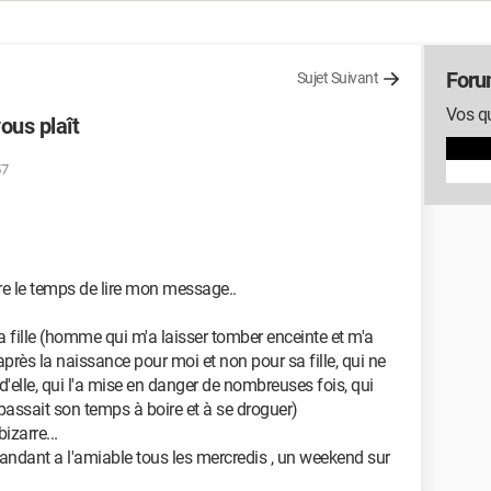
Foru
Sujet Suivant
Vos qu
vous plaît
57
re le temps de lire mon message..
ma fille (homme qui m'a laisser tomber enceinte et m'a
 après la naissance pour moi et non pour sa fille, qui ne
elle, qui l'a mise en danger de nombreuses fois, qui
 passait son temps à boire et à se droguer)
izarre...
mandant a l'amiable tous les mercredis , un weekend sur