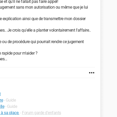
 et qu'il ne fallait pas faire appel!
e jugement sans mon autorisation ou même que je lui
 explication ainsi que de transmettre mon dossier
.. Je crois qu'elle a planter volontairement l'affaire..
me ou de procédure qui pourrait rendre ce jugement
on rapide pour m'aider ?
es...
t
re
- Guide
lle
- Guide
à sa place.
-
Forum garde d'enfants